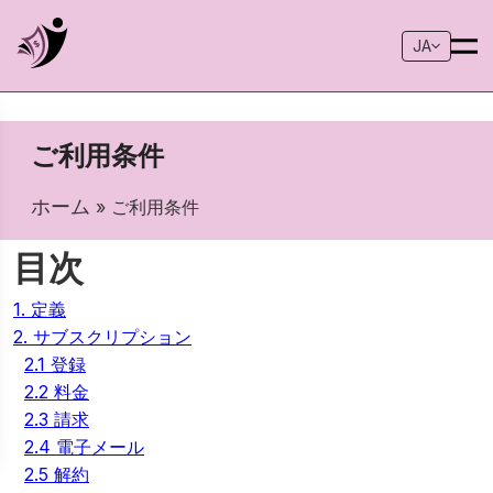
JA
ご利用条件
ホーム
» ご利用条件
目次
1. 定義
2. サブスクリプション
2.1 登録
2.2 料金
2.3 請求
2.4 電子メール
2.5 解約