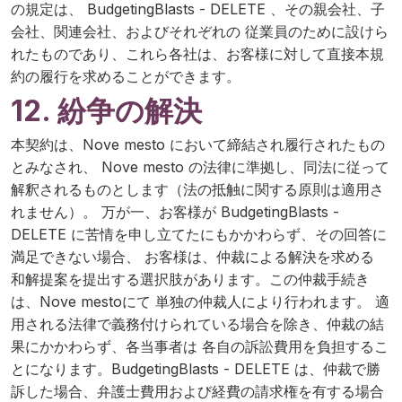
の規定は、 BudgetingBlasts - DELETE 、その親会社、子
会社、関連会社、およびそれぞれの 従業員のために設けら
れたものであり、これら各社は、お客様に対して直接本規
約の履行を求めることができます。
12. 紛争の解決
本契約は、Nove mesto において締結され履行されたもの
とみなされ、 Nove mesto の法律に準拠し、同法に従って
解釈されるものとします（法の抵触に関する原則は適用さ
れません）。 万が一、お客様が BudgetingBlasts -
DELETE に苦情を申し立てたにもかかわらず、その回答に
満足できない場合、 お客様は、仲裁による解決を求める
和解提案を提出する選択肢があります。この仲裁手続き
は、Nove mestoにて 単独の仲裁人により行われます。 適
用される法律で義務付けられている場合を除き、仲裁の結
果にかかわらず、各当事者は 各自の訴訟費用を負担するこ
とになります。BudgetingBlasts - DELETE は、仲裁で勝
訴した場合、弁護士費用および経費の請求権を有する場合