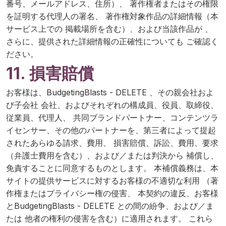
番号、メールアドレス、住所）、 著作権者またはその権限
を証明する代理人の署名、 著作権対象作品の詳細情報（本
サービス上での 掲載場所を含む）、および当該作品が 、
さらに、提供された詳細情報の正確性についても ご確認く
ださい。
11. 損害賠償
お客様は、BudgetingBlasts - DELETE 、その親会社およ
び子会社 会社、およびそれぞれの構成員、役員、取締役、
従業員、代理人、 共同ブランドパートナー、コンテンツラ
イセンサー、その他のパートナーを、第三者によって提起
されたあらゆる請求、費用、 損害賠償、訴訟、費用、要求
（弁護士費用を含む）、および／または判決から 補償し、
免責することに同意するものとします。 本補償義務は、本
サイトの提供サービスに対するお客様の不適切な利用 （著
作権またはプライバシー権の侵害、 本契約の違反、お客様
とBudgetingBlasts - DELETE との間の紛争、および／ま
たは 他者の権利の侵害を含む）に適用されます。 これら