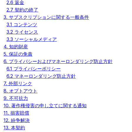
2.6 返金
2.7 契約の終了
3. サブスクリプションに関する一般条件
3.1 コンテンツ
3.2 ライセンス
3.3 ソーシャルメディア
4. 知的財産
5. 保証の免責
6. プライバシーおよびマネーロンダリング防止方針
6.1 プライバシーポリシー
6.2 マネーロンダリング防止方針
7. 外部リンク
8. オプトアウト
9. 不可抗力
10. 著作権侵害の申し立てに関する通知
11. 損害賠償
12. 紛争解決
13. 本契約