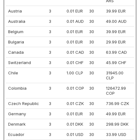
ARS
Austria
3
0.01 EUR
30
39.99 EUR
Australia
3
0.01 AUD
30
49.00 AUD
Belgium
3
0.01 EUR
30
39.99 EUR
Bulgaria
3
0.01 EUR
30
29.99 EUR
Canada
3
0.01 CAD
30
63.99 CAD
Switzerland
3
0.01 CHF
30
45.99 CHF
Chile
3
1.00 CLP
30
31945.00
CLP
Colombia
3
0.01 COP
30
126472.99
COP
Czech Republic
3
0.01 CZK
30
736.99 CZK
Germany
3
0.01 EUR
30
49.99 EUR
Denmark
3
0.01 DKK
30
298.99 DKK
Ecuador
3
0.01 USD
30
33.99 USD