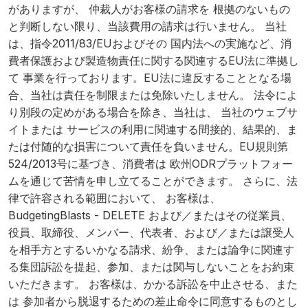
がありますが、 仲裁人がお客様の請求を 根拠のないもの
と判断しない限り、当該費用の請求は行いません。 当社
は、指令2011/83/EUおよびその 国内法への実施など、消
費者保護および製造物責任に関する関連するEU法に準拠し
て 事業を行っております。EU法に違反することとなる場
合、当社は責任を制限または免除いたしません。 法令によ
り別段の定めがある場合を除き、当社は、 当社のウェブサ
イトまたは サービスの利用に関連する間接的、結果的、ま
たは付随的な損害について責任を負いません。EU規則第
524/2013号に基づき、消費者は 欧州ODRプラットフォー
ムを通じて苦情を申し立てることができます。 さらに、法
律で許容される範囲において、 お客様は、
BudgetingBlasts - DELETE および／またはその従業員、
役員、取締役、メンバー、代表者、および／または譲受人
を相手方とするいかなる請求、紛争、または論争に関連す
る集団訴訟を提起、参加、または関与しないことをお約束
いただきます。 お客様は、かかる訴訟を中止させる、また
は 参加者から脱退するための差止命令に同意するものとし