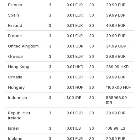
Estonia
3
0.01 EUR
30
29.99 EUR
Spain
3
0.01 EUR
30
39.99 EUR
Finland
3
0.01 EUR
30
49.99 EUR
France
3
0.01 EUR
30
39.99 EUR
United Kingdom
3
0.01 GBP
30
34.99 GBP
Greece
3
0.01 EUR
30
29.99 EUR
Hong Kong
3
0.01 HKD
30
269.99 HKD
Croatia
3
0.01 EUR
30
29.99 EUR
Hungary
3
0.01 HUF
30
11667.00 HUF
Indonesia
3
1.00 IDR
30
585966.00
IDR
Republic of
3
0.01 EUR
30
39.99 EUR
Ireland
Israel
3
0.01 ILS
30
108.99 ILS
Iceland
3
0.01 EUR
30
29.99 EUR