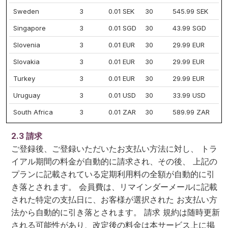
Sweden
3
0.01 SEK
30
545.99 SEK
Singapore
3
0.01 SGD
30
43.99 SGD
Slovenia
3
0.01 EUR
30
29.99 EUR
Slovakia
3
0.01 EUR
30
29.99 EUR
Turkey
3
0.01 EUR
30
29.99 EUR
Uruguay
3
0.01 USD
30
33.99 USD
South Africa
3
0.01 ZAR
30
589.99 ZAR
2.3 請求
ご登録後、ご登録いただいたお支払い方法に対し、 トラ
イアル期間の料金が自動的に請求され、その後、 上記の
プランに記載されている定期利用料の全額が自動的に引
き落とされます。 会員費は、リマインダーメールに記載
された特定の支払日に、お客様が選択された お支払い方
法から自動的に引き落とされます。 請求 規約は随時更新
される可能性があり、改定後の料金は本サービス上に掲