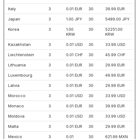
Italy
3
0.01 EUR
30
39.99 EUR
Japan
3
1.00 JPY
30
5489.00 JPY
Korea
3
1.00
30
52251.00
KRW
KRW
Kazakhstan
3
0.01 USD
30
33.99 USD
Liechtenstein
3
0.01 CHF
30
45.99 CHF
Lithuania
3
0.01 EUR
30
29.99 EUR
Luxembourg
3
0.01 EUR
30
49.99 EUR
Latvia
3
0.01 EUR
30
29.99 EUR
Morocco
3
0.01 USD
30
33.99 USD
Monaco
3
0.01 EUR
30
39.99 EUR
Moldova
3
0.01 USD
30
33.99 USD
Malta
3
0.01 EUR
30
29.99 EUR
Mexico
3
0.01
30
621.99 MXN