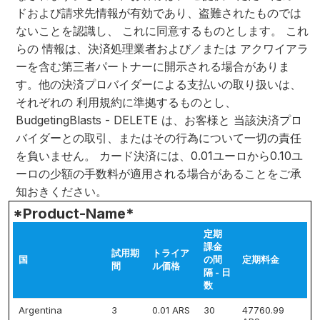
ドおよび請求先情報が有効であり、盗難されたものでは
ないことを認識し、 これに同意するものとします。 これ
らの 情報は、決済処理業者および／または アクワイアラ
ーを含む第三者パートナーに開示される場合がありま
す。他の決済プロバイダーによる支払いの取り扱いは、
それぞれの 利用規約に準拠するものとし、
BudgetingBlasts - DELETE は、お客様と 当該決済プロ
バイダーとの取引、またはその行為について一切の責任
を負いません。 カード決済には、0.01ユーロから0.10ユ
ーロの少額の手数料が適用される場合があることをご承
知おきください。
*Product-Name*
定期
課金
試用期
トライア
国
の間
定期料金
間
ル価格
隔 - 日
数
Argentina
3
0.01 ARS
30
47760.99