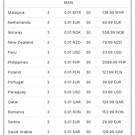
MXN
Malaysia
3
0.01 MYR
30
138.99 MYR
Netherlands
3
0.01 EUR
30
49.99 EUR
Norway
3
0.01 NOK
30
558.99 NOK
New Zealand
3
0.01 NZD
30
79.99 NZD
Peru
3
0.01 USD
30
33.99 USD
Philippines
3
0.01 PHP
30
2089.99 PHP
Poland
3
0.01 PLN
30
127.99 PLN
Portugal
3
0.01 EUR
30
39.99 EUR
Paraguay
3
0.01 USD
30
33.99 USD
Qatar
3
0.01 QAR
30
124.99 QAR
Romania
3
0.01 RON
30
152.99 RON
Serbia
3
0.01 EUR
30
29.99 EUR
Saudi Arabia
3
0.01 SAR
30
128.99 SAR