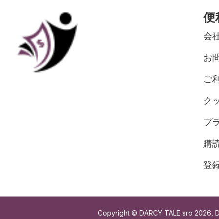
便
会
お
ご
ク
プ
購
登
Copyright © DARCY TALE sro 2026, DAR