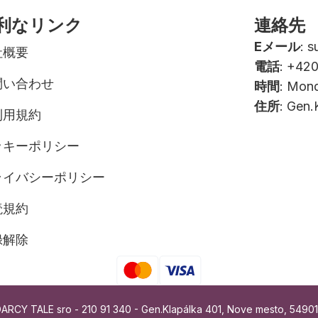
利なリンク
連絡先
Eメール
:
s
社概要
電話
: +42
問い合わせ
時間
: Mond
住所
: Gen.
利用規約
ッキーポリシー
ライバシーポリシー
読規約
録解除
CY TALE sro - 210 91 340 - Gen.Klapálka 401, Nove mesto, 54901, 