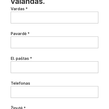
valandas.
Vardas *
Pavardė *
El. paštas *
Telefonas
Žinutė *