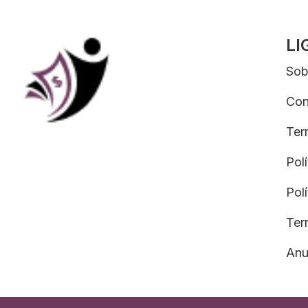
LI
Sob
Con
Ter
Pol
Pol
Ter
Anu