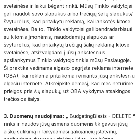
svetainėse ir laikui bėgant rinkti. Mūsų Tinklo valdytojai
gali naudoti savo slapukus arba trečiųjų šalių slapukus/
švyturėlius, kad pritaikytų reklamą, kai lankotės kitose
svetainėse. Be to, Tinklo valdytojai gali bendradarbiauti
su kitomis įmonėmis, naudodami jų slapukus ar
švyturėlius, kad pritaikytų trečiųjų šalių reklamą kitose
svetainėse, atsižvelgdami į jūsų ankstesnius
apsilankymus Tinklo valdytojo tinkle mūsų Paslaugoje.
Ši praktika vadinama elgesio pagrįsta reklama internete
(OBA), kai reklama pritaikoma remiantis jūsų ankstesniu
elgesiu internete. Atkreipkite dėmesį, kad mes neturime
prieigos prie šių slapukų; už OBA vykdymą atsakingos
trečiosios šalys.
3. Duomenų naudojimas:
„ BudgetingBlasts - DELETE “
rinks ir naudos jūsų asmens duomenis tik gavusi jūsų
aiškų sutikimą ir laikydamasi galiojančių įstatymų,