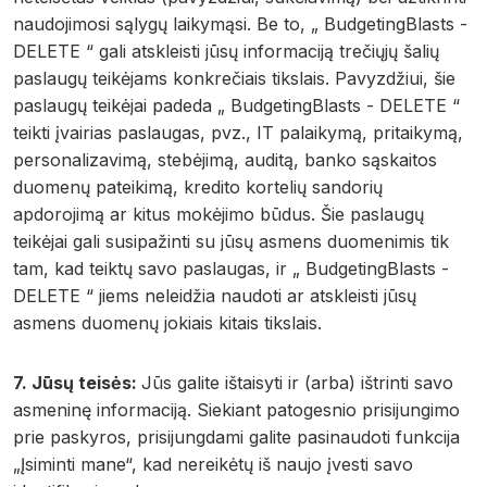
naudojimosi sąlygų laikymąsi. Be to, „ BudgetingBlasts -
DELETE “ gali atskleisti jūsų informaciją trečiųjų šalių
paslaugų teikėjams konkrečiais tikslais. Pavyzdžiui, šie
paslaugų teikėjai padeda „ BudgetingBlasts - DELETE “
teikti įvairias paslaugas, pvz., IT palaikymą, pritaikymą,
personalizavimą, stebėjimą, auditą, banko sąskaitos
duomenų pateikimą, kredito kortelių sandorių
apdorojimą ar kitus mokėjimo būdus. Šie paslaugų
teikėjai gali susipažinti su jūsų asmens duomenimis tik
tam, kad teiktų savo paslaugas, ir „ BudgetingBlasts -
DELETE “ jiems neleidžia naudoti ar atskleisti jūsų
asmens duomenų jokiais kitais tikslais.
7. Jūsų teisės:
Jūs galite ištaisyti ir (arba) ištrinti savo
asmeninę informaciją. Siekiant patogesnio prisijungimo
prie paskyros, prisijungdami galite pasinaudoti funkcija
„Įsiminti mane“, kad nereikėtų iš naujo įvesti savo