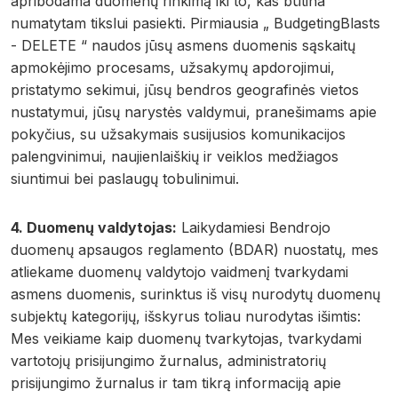
apribodama duomenų rinkimą iki to, kas būtina
numatytam tikslui pasiekti. Pirmiausia „ BudgetingBlasts
- DELETE “ naudos jūsų asmens duomenis sąskaitų
apmokėjimo procesams, užsakymų apdorojimui,
pristatymo sekimui, jūsų bendros geografinės vietos
nustatymui, jūsų narystės valdymui, pranešimams apie
pokyčius, su užsakymais susijusios komunikacijos
palengvinimui, naujienlaiškių ir veiklos medžiagos
siuntimui bei paslaugų tobulinimui.
4. Duomenų valdytojas:
Laikydamiesi Bendrojo
duomenų apsaugos reglamento (BDAR) nuostatų, mes
atliekame duomenų valdytojo vaidmenį tvarkydami
asmens duomenis, surinktus iš visų nurodytų duomenų
subjektų kategorijų, išskyrus toliau nurodytas išimtis:
Mes veikiame kaip duomenų tvarkytojas, tvarkydami
vartotojų prisijungimo žurnalus, administratorių
prisijungimo žurnalus ir tam tikrą informaciją apie