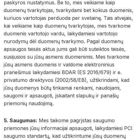
paskyros nustatymus. Be to, mes veikiame kaip
duomenų tvarkytojas, tvarkydami bet kokius duomenis,
kuriuos vartotojas perduoda per svetainę. Tais atvejais,
kai veikiame kaip duomenų tvarkytojas, mes tvarkome
duomenis vartotojo vardu, laikydamiesi vartotojo
nurodymų dėl duomenų tvarkymo. Pagal duomenų
apsaugos teisės aktus jums gali būti suteiktos teisės,
susijusios su jūsų asmens duomenimis. Mes tvarkome
jūsų asmens duomenis ir valdome elektroninius
pranešimus laikydamiesi BDAR (ES 2016/679) ir e.
privatumo direktyvos (2002/58/EB), užtikrindami, kad
jūsų duomenys būtų tinkamai renkami, naudojami,
saugomi ir apsaugoti, įskaitant slapukų ir panašių
priemonių naudojimą.
5. Saugumas:
Mes taikome pagrįstas saugumo
priemones jūsų informacijai apsaugoti, laikydamiesi PCI
saugumo standartų, kad užtikrintume jūsų duomenų