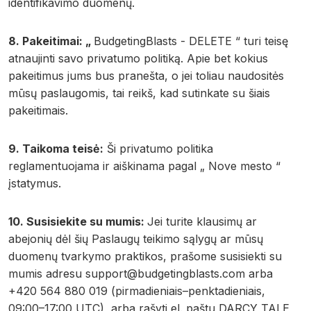
identifikavimo duomenų.
8. Pakeitimai: „
BudgetingBlasts - DELETE “ turi teisę
atnaujinti savo privatumo politiką. Apie bet kokius
pakeitimus jums bus pranešta, o jei toliau naudositės
mūsų paslaugomis, tai reikš, kad sutinkate su šiais
pakeitimais.
9. Taikoma teisė:
Ši privatumo politika
reglamentuojama ir aiškinama pagal „ Nove mesto “
įstatymus.
10. Susisiekite su mumis:
Jei turite klausimų ar
abejonių dėl šių Paslaugų teikimo sąlygų ar mūsų
duomenų tvarkymo praktikos, prašome susisiekti su
mumis adresu
support@budgetingblasts.com
arba
+420 564 880 019 (pirmadieniais–penktadieniais,
09:00–17:00 UTC), arba rašyti el. paštu DARCY TALE