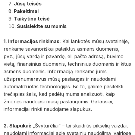
Jūsų teisės
Pakeitimai
Taikytina teisė
Susisiekite su mumis
1. Informacijos rinkimas:
Kai lankotės mūsų svetainėje,
renkame savanoriškai pateiktus asmens duomenis,
pvz., jūsų vardą ir pavardę, el. pašto adresą, buvimo
vietą, finansinius duomenis, techninius duomenis ir kitus
asmens duomenis. Informaciją renkame jums
užsiprenumeravus mūsų paslaugas ir naudodami
automatizuotas technologijas. Be to, galime pasitelkti
trečiąsias šalis, kad padėtų mums analizuoti, kaip
žmonės naudojasi mūsų paslaugomis. Galiausiai,
informacijai rinkti naudojame slapukus.
2. Slapukai:
„Švyturėliai“ – tai skaidrūs pikselių vaizdai,
naudojami informacijai apie svetainių naudojimą įvairiose