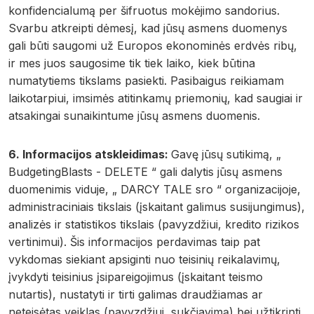
konfidencialumą per šifruotus mokėjimo sandorius.
Svarbu atkreipti dėmesį, kad jūsų asmens duomenys
gali būti saugomi už Europos ekonominės erdvės ribų,
ir mes juos saugosime tik tiek laiko, kiek būtina
numatytiems tikslams pasiekti. Pasibaigus reikiamam
laikotarpiui, imsimės atitinkamų priemonių, kad saugiai ir
atsakingai sunaikintume jūsų asmens duomenis.
6. Informacijos atskleidimas:
Gavę jūsų sutikimą, „
BudgetingBlasts - DELETE “ gali dalytis jūsų asmens
duomenimis viduje, „ DARCY TALE sro “ organizacijoje,
administraciniais tikslais (įskaitant galimus susijungimus),
analizės ir statistikos tikslais (pavyzdžiui, kredito rizikos
vertinimui). Šis informacijos perdavimas taip pat
vykdomas siekiant apsiginti nuo teisinių reikalavimų,
įvykdyti teisinius įsipareigojimus (įskaitant teismo
nutartis), nustatyti ir tirti galimas draudžiamas ar
neteisėtas veiklas (pavyzdžiui, sukčiavimą) bei užtikrinti