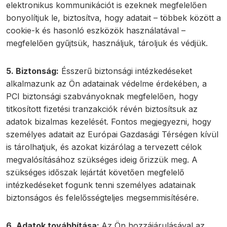
elektronikus kommunikációt is ezeknek megfelelően
bonyolítjuk le, biztosítva, hogy adatait – többek között a
cookie-k és hasonló eszközök használatával –
megfelelően gyűjtsük, használjuk, tároljuk és védjük.
5. Biztonság:
Ésszerű biztonsági intézkedéseket
alkalmazunk az Ön adatainak védelme érdekében, a
PCI biztonsági szabványoknak megfelelően, hogy
titkosított fizetési tranzakciók révén biztosítsuk az
adatok bizalmas kezelését. Fontos megjegyezni, hogy
személyes adatait az Európai Gazdasági Térségen kívül
is tárolhatjuk, és azokat kizárólag a tervezett célok
megvalósításához szükséges ideig őrizzük meg. A
szükséges időszak lejártát követően megfelelő
intézkedéseket fogunk tenni személyes adatainak
biztonságos és felelősségteljes megsemmisítésére.
6. Adatok továbbítása:
Az Ön hozzájárulásával az