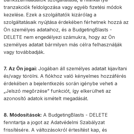
tranzakciók feldolgozása vagy egyéb fizetési módok
kezelése. Ezek a szolgáltatók kizárólag a
szolgáltatásaik nyújtása érdekében férhetnek hozzá az
Ön személyes adataihoz, és a BudgetingBlasts -
DELETE nem engedélyezi számukra, hogy az Ön
személyes adatait bármilyen más célra felhasználják
vagy továbbadják.
7. Az Ön jogai:
Jogában áll személyes adatait kijavítani
és/vagy törölni. A fiókhoz való kényelmes hozzáférés
érdekében a bejelentkezés során igénybe veheti a
„Jelszó megőrzése” funkciót, így elkerülheti az
azonosító adatok ismételt megadását.
8. Módosítások:
A
BudgetingBlasts - DELETE
fenntartja a jogot az Adatvédelmi Szabályzat
frissítésére. A változásokról értesítést kap, és