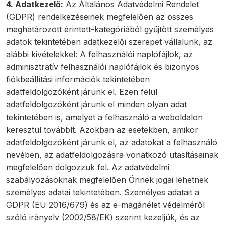
4. Adatkezelő:
Az Általános Adatvédelmi Rendelet
(GDPR) rendelkezéseinek megfelelően az összes
meghatározott érintett-kategóriából gyűjtött személyes
adatok tekintetében adatkezelői szerepet vállalunk, az
alábbi kivételekkel: A felhasználói naplófájlok, az
adminisztratív felhasználói naplófájlok és bizonyos
fiókbeállítási információk tekintetében
adatfeldolgozóként járunk el. Ezen felül
adatfeldolgozóként járunk el minden olyan adat
tekintetében is, amelyet a felhasználó a weboldalon
keresztül továbbít. Azokban az esetekben, amikor
adatfeldolgozóként járunk el, az adatokat a felhasználó
nevében, az adatfeldolgozásra vonatkozó utasításainak
megfelelően dolgozzuk fel. Az adatvédelmi
szabályozásoknak megfelelően Önnek jogai lehetnek
személyes adatai tekintetében. Személyes adatait a
GDPR (EU 2016/679) és az e-magánélet védelméről
szóló irányelv (2002/58/EK) szerint kezeljük, és az