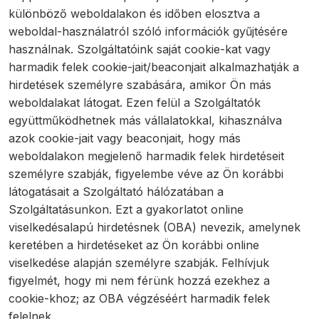
különböző weboldalakon és időben elosztva a
weboldal-használatról szóló információk gyűjtésére
használnak. Szolgáltatóink saját cookie-kat vagy
harmadik felek cookie-jait/beaconjait alkalmazhatják a
hirdetések személyre szabására, amikor Ön más
weboldalakat látogat. Ezen felül a Szolgáltatók
együttműködhetnek más vállalatokkal, kihasználva
azok cookie-jait vagy beaconjait, hogy más
weboldalakon megjelenő harmadik felek hirdetéseit
személyre szabják, figyelembe véve az Ön korábbi
látogatásait a Szolgáltató hálózatában a
Szolgáltatásunkon. Ezt a gyakorlatot online
viselkedésalapú hirdetésnek (OBA) nevezik, amelynek
keretében a hirdetéseket az Ön korábbi online
viselkedése alapján személyre szabják. Felhívjuk
figyelmét, hogy mi nem férünk hozzá ezekhez a
cookie-khoz; az OBA végzéséért harmadik felek
felelnek.