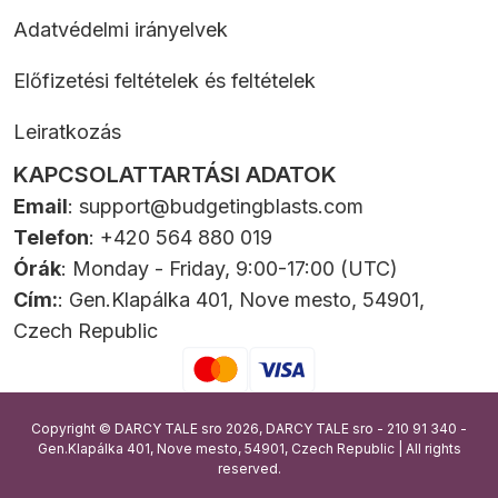
Adatvédelmi irányelvek
Előfizetési feltételek és feltételek
Leiratkozás
KAPCSOLATTARTÁSI ADATOK
Email
:
support@budgetingblasts.com
Telefon
: +420 564 880 019
Órák
: Monday - Friday, 9:00-17:00 (UTC)
Cím:
: Gen.Klapálka 401, Nove mesto, 54901,
Czech Republic
Copyright © DARCY TALE sro 2026, DARCY TALE sro - 210 91 340 -
Gen.Klapálka 401, Nove mesto, 54901, Czech Republic | All rights
reserved.