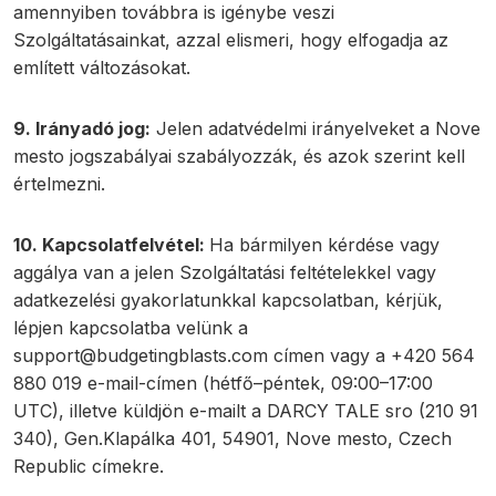
amennyiben továbbra is igénybe veszi
Szolgáltatásainkat, azzal elismeri, hogy elfogadja az
említett változásokat.
9. Irányadó jog:
Jelen adatvédelmi irányelveket a Nove
mesto jogszabályai szabályozzák, és azok szerint kell
értelmezni.
10. Kapcsolatfelvétel:
Ha bármilyen kérdése vagy
aggálya van a jelen Szolgáltatási feltételekkel vagy
adatkezelési gyakorlatunkkal kapcsolatban, kérjük,
lépjen kapcsolatba velünk a
support@budgetingblasts.com
címen vagy a +420 564
880 019 e-mail-címen (hétfő–péntek, 09:00–17:00
UTC), illetve küldjön e-mailt a DARCY TALE sro (210 91
340), Gen.Klapálka 401, 54901, Nove mesto, Czech
Republic címekre.