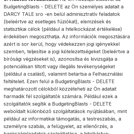
BudgetingBlasts - DELETE az Ön személyes adatait a
DARCY TALE sro -en belül adminisztratív feladatok
(beleértve az esetleges fúziókat), elemzések és
statisztikai célok (például a hitelkockázat értékelése)
érdekében megoszthatja. Az információk megosztására
azért is sor kerül, hogy védekezzen jogi igényekkel
szemben, teljesítse a jogi kötelezettségeket (beleértve a
bírósági végzéseket is), azonosítsa és kivizsgálja a
potenciálisan tiltott vagy illegális tevékenységeket
(például a csalást), valamint betartsa a Felhasználási
feltételeit. Ezen felül a BudgetingBlasts - DELETE
meghatározott célokból közzéteheti az Ön adatait
harmadik fél szolgáltatók számára. Például ezek a
szolgáltatók segítik a BudgetingBlasts - DELETE
weboldalt különböző szolgáltatások nyújtásában, mint
például az informatikai támogatás, a testreszabás, a
személyre szabás, a felügyelet, az ellenőrzés, a
bankszámlaadatok szolgáltatása, a hitelkártya-