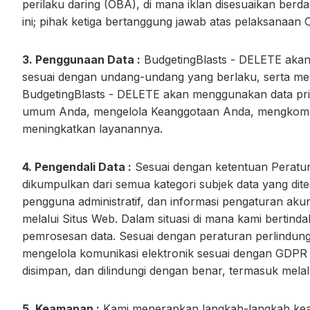
perilaku daring (OBA), di mana iklan disesuaikan ber
ini; pihak ketiga bertanggung jawab atas pelaksanaan 
3. Penggunaan Data :
BudgetingBlasts - DELETE akan
sesuai dengan undang-undang yang berlaku, serta me
BudgetingBlasts - DELETE akan menggunakan data pri
umum Anda, mengelola Keanggotaan Anda, mengkomunika
meningkatkan layanannya.
4. Pengendali Data :
Sesuai dengan ketentuan Peratur
dikumpulkan dari semua kategori subjek data yang dit
pengguna administratif, dan informasi pengaturan akun
melalui Situs Web. Dalam situasi di mana kami bertin
pemrosesan data. Sesuai dengan peraturan perlindunga
mengelola komunikasi elektronik sesuai dengan GDPR
disimpan, dan dilindungi dengan benar, termasuk mela
5. Keamanan :
Kami menerapkan langkah-langkah keam