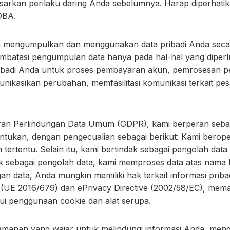
dasarkan perilaku daring Anda sebelumnya. Harap diperhati
OBA.
 mengumpulkan dan menggunakan data pribadi Anda secara 
mbatasi pengumpulan data hanya pada hal-hal yang diperl
badi Anda untuk proses pembayaran akun, pemrosesan pesa
sikan perubahan, memfasilitasi komunikasi terkait pesan
an Perlindungan Data Umum (GDPR), kami berperan sebaga
entukan, dengan pengecualian sebagai berikut: Kami berope
 tertentu. Selain itu, kami bertindak sebagai pengolah da
dak sebagai pengolah data, kami memproses data atas nama
n data, Anda mungkin memiliki hak terkait informasi prib
 (UE 2016/679) dan ePrivacy Directive (2002/58/EC), mem
lui penggunaan cookie dan alat serupa.
anan yang wajar untuk melindungi informasi Anda, meng