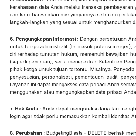
kerahasiaan data Anda melalui transaksi pembayaran y
dan kami hanya akan menyimpannya selama diperlukan
langkah-langkah yang sesuai untuk menghancurkan da
6. Pengungkapan Informasi :
Dengan persetujuan And
untuk fungsi administratif (termasuk potensi merger), an
diri terhadap tuntutan hukum, memenuhi kewajiban hukum
(seperti penipuan), serta menegakkan Ketentuan Pen
pihak ketiga untuk tujuan tertentu. Misalnya, Penyed
penyesuaian, personalisasi, pemantauan, audit, penye
Layanan ini dapat mengakses data pribadi Anda semat
menggunakan atau mengungkapkan data pribadi Anda un
7. Hak Anda :
Anda dapat mengoreksi dan/atau mengha
login agar tidak perlu memasukkan kembali identitas A
8. Perubahan :
BudgetingBlasts - DELETE berhak mempe