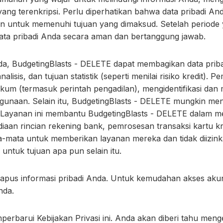
ang terenkripsi. Perlu diperhatikan bahwa data pribadi An
 untuk memenuhi tujuan yang dimaksud. Setelah periode y
ta pribadi Anda secara aman dan bertanggung jawab.
a, BudgetingBlasts - DELETE dapat membagikan data priba
alisis, dan tujuan statistik (seperti menilai risiko kredit).
 (termasuk perintah pengadilan), mengidentifikasi dan meny
ggunaan. Selain itu, BudgetingBlasts - DELETE mungkin m
ia Layanan ini membantu BudgetingBlasts - DELETE dalam m
diaan rincian rekening bank, pemrosesan transaksi kartu k
a-mata untuk memberikan layanan mereka dan tidak diizin
tuk tujuan apa pun selain itu.
pus informasi pribadi Anda. Untuk kemudahan akses akun,
nda.
rbarui Kebijakan Privasi ini. Anda akan diberi tahu meng