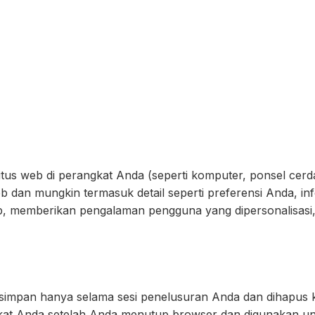
situs web di perangkat Anda (seperti komputer, ponsel cerdas
eb dan mungkin termasuk detail seperti preferensi Anda, in
web, memberikan pengalaman pengguna yang dipersonalisasi
disimpan hanya selama sesi penelusuran Anda dan dihapus
ngkat Anda setelah Anda menutup browser dan digunakan u