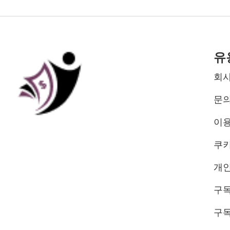
유
회사
문
이용
쿠키
개
구독
구독