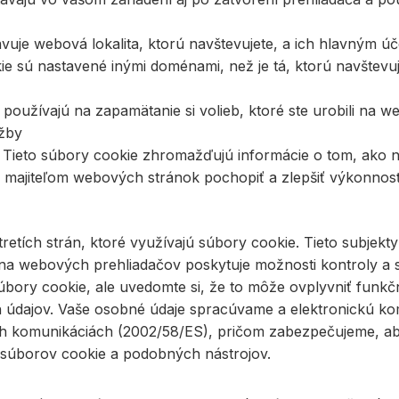
vuje webová lokalita, ktorú navštevujete, a ich hlavným úče
e sú nastavené inými doménami, než je tá, ktorú navštevuj
používajú na zapamätanie si volieb, ktoré ste urobili na we
užby
Tieto súbory cookie zhromažďujú informácie o tom, ako ná
jú majiteľom webových stránok pochopiť a zlepšiť výkonnosť
etích strán, ktoré využívajú súbory cookie. Tieto subjekt
ina webových prehliadačov poskytuje možnosti kontroly a 
ory cookie, ale uvedomte si, že to môže ovplyvniť funkčno
h údajov. Vaše osobné údaje spracúvame a elektronickú k
h komunikáciách (2002/58/ES), pričom zabezpečujeme, aby
a súborov cookie a podobných nástrojov.