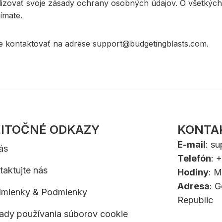
izovať svoje zásady ochrany osobných údajov. O všetkých
ímate.
e kontaktovať na adrese
support@budgetingblasts.com
.
ITOČNÉ ODKAZY
KONTA
E-mail
:
su
ás
Telefón
: 
taktujte nás
Hodiny
: M
Adresa
: 
mienky & Podmienky
Republic
ady používania súborov cookie