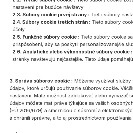
nastavení pre budúce návštevy
2.3. Súbory cookie prvej strany :
Tieto súbory nasta
2.4. Súbory cookie tretích strán :
Tieto súbory cooki
účely
2.5. Funkčné súbory cookie :
Tieto súbory cookie sa 
prispôsobení, aby sa poskytli personalizovanejšie sl
2.6. Analytické alebo výkonnostné súbory cookie :
stránky navštevujú najčastejšie. Tieto údaje pomáha
3. Správa súborov cookie :
Môžeme využívať služby tr
údajov, ktoré určujú používanie súborov cookie. Väčš
nastavení. Máte možnosť zablokovať alebo vymazať súb
údajov môžete mať práva týkajúce sa vašich osobnýc
(EÚ 2016/679) a smernicou o súkromí a elektronickýc
a chránili správne, a to aj prostredníctvom používani