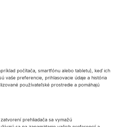
ríklad počítača, smartfónu alebo tabletu), keď ich
ú vaše preferencie, prihlasovacie údaje a história
alizované používateľské prostredie a pomáhajú
o zatvorení prehliadača sa vymažú
žívajú sa na zapamätanie vašich preferencií a