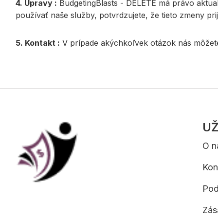
4. Úpravy :
BudgetingBlasts - DELETE má právo aktual
používať naše služby, potvrdzujete, že tieto zmeny prij
5. Kontakt :
V prípade akýchkoľvek otázok nás môžet
UŽ
O n
Kon
Pod
Zás