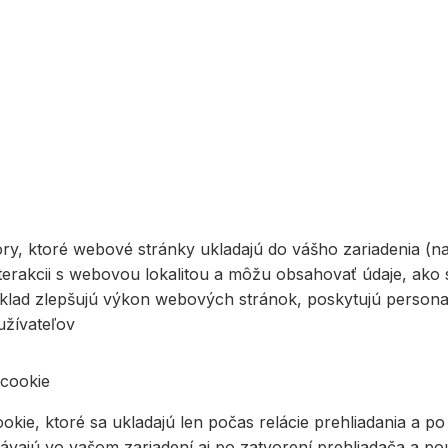
y, ktoré webové stránky ukladajú do vášho zariadenia (nap
nterakcii s webovou lokalitou a môžu obsahovať údaje, ako s
ríklad zlepšujú výkon webových stránok, poskytujú person
užívateľov
 cookie
kie, ktoré sa ukladajú len počas relácie prehliadania a p
ávajú vo vašom zariadení aj po zatvorení prehliadača a pou