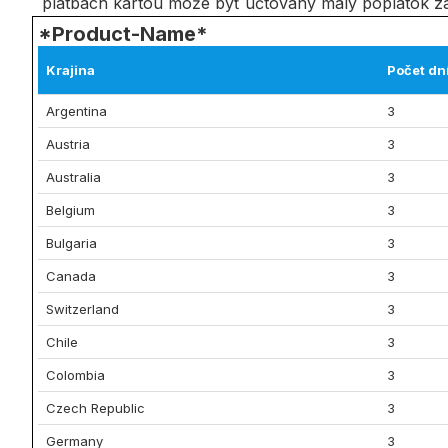
platbách kartou môže byť účtovaný malý poplatok za
*Product-Name*
Krajina
Počet dn
Argentina
3
Austria
3
Australia
3
Belgium
3
Bulgaria
3
Canada
3
Switzerland
3
Chile
3
Colombia
3
Czech Republic
3
Germany
3