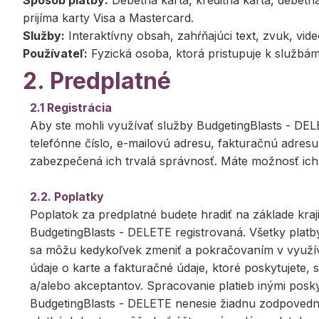
Spôsob platby:
Debetná karta, kreditná karta, debetn
prijíma karty Visa a Mastercard.
Služby:
Interaktívny obsah, zahŕňajúci text, zvuk, vid
Používateľ:
Fyzická osoba, ktorá pristupuje k službám
2. Predplatné
2.1 Registrácia
Aby ste mohli využívať služby BudgetingBlasts - DEL
telefónne číslo, e-mailovú adresu, fakturačnú adresu 
zabezpečená ich trvalá správnosť. Máte možnosť ich 
2.2. Poplatky
Poplatok za predplatné budete hradiť na základe krajin
BudgetingBlasts - DELETE registrovaná. Všetky plat
sa môžu kedykoľvek zmeniť a pokračovaním v využívan
údaje o karte a fakturačné údaje, ktoré poskytujete,
a/alebo akceptantov. Spracovanie platieb inými posky
BudgetingBlasts - DELETE nenesie žiadnu zodpovednos