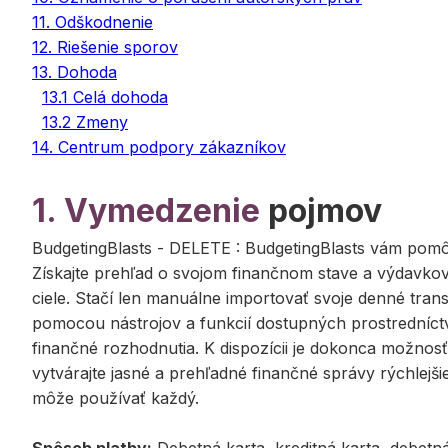
11. Odškodnenie
12. Riešenie sporov
13. Dohoda
13.1 Celá dohoda
13.2 Zmeny
14. Centrum podpory zákazníkov
1. Vymedzenie
pojmov
BudgetingBlasts - DELETE
:
BudgetingBlasts vám pomôž
Získajte prehľad o svojom finančnom stave a výdavkov
ciele. Stačí len manuálne importovať svoje denné tran
pomocou nástrojov a funkcií dostupných prostredníctv
finančné rozhodnutia. K dispozícii je dokonca možnosť 
vytvárajte jasné a prehľadné finančné správy rýchlej
môže používať každý.