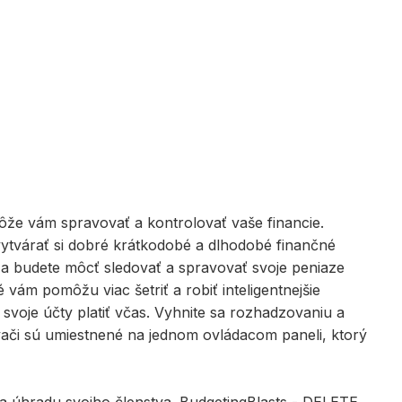
že vám spravovať a kontrolovať vaše financie.
vytvárať si dobré krátkodobé a dlhodobé finančné
 a budete môcť sledovať a spravovať svoje peniaze
ám pomôžu viac šetriť a robiť inteligentnejšie
svoje účty platiť včas. Vyhnite sa rozhadzovaniu a
vači sú umiestnené na jednom ovládacom paneli, ktorý