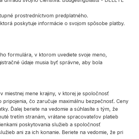
na úhradu svojho členstva. BudgetingBlasts - DELETE
dostupné prostredníctvom predplatného.
 ktorá poskytuje informácie o svojom spôsobe platby.
ého formulára, v ktorom uvediete svoje meno,
egistračné údaje musia byť správne, aby bola
v miestnej mene krajiny, v ktorej je spoločnosť
o pripojenia, čo zaručuje maximálnu bezpečnosť. Ceny
y. Ďalej beriete na vedomie a súhlasíte s tým, že
nuté tretím stranám, vrátane spracovateľov platieb
mienkami poskytovania služieb a spoločnosť
žieb ani za ich konanie. Beriete na vedomie, že pri