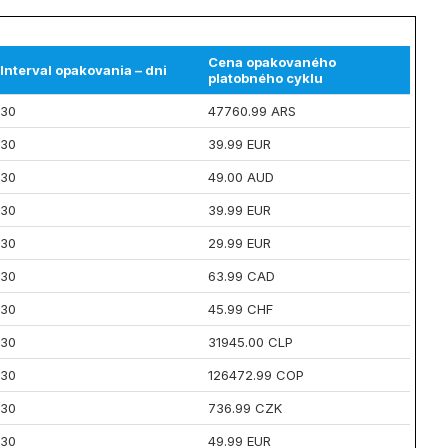
Cena opakovaného
Interval opakovania – dni
platobného cyklu
30
47760.99 ARS
30
39.99 EUR
30
49.00 AUD
30
39.99 EUR
30
29.99 EUR
30
63.99 CAD
30
45.99 CHF
30
31945.00 CLP
30
126472.99 COP
30
736.99 CZK
30
49.99 EUR