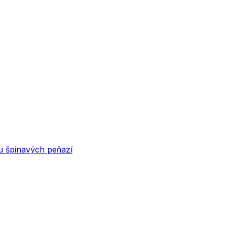
u špinavých peňazí