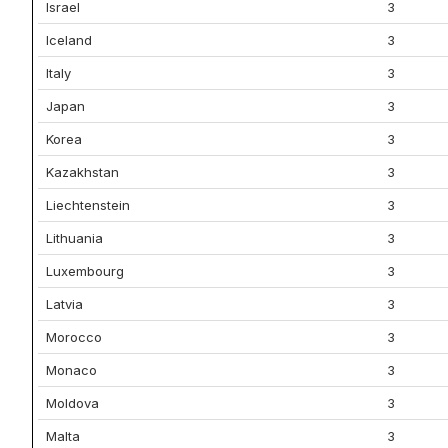
Israel
3
Iceland
3
Italy
3
Japan
3
Korea
3
Kazakhstan
3
Liechtenstein
3
Lithuania
3
Luxembourg
3
Latvia
3
Morocco
3
Monaco
3
Moldova
3
Malta
3