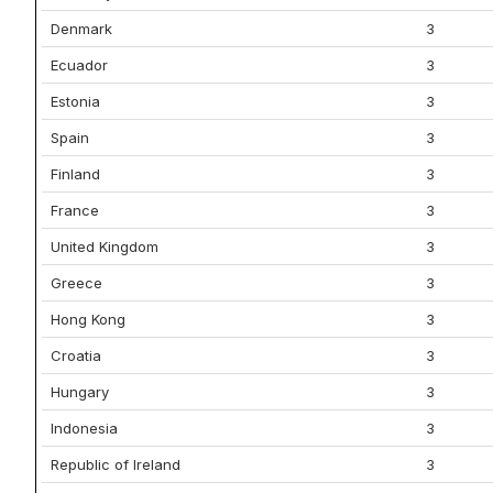
Denmark
3
Ecuador
3
Estonia
3
Spain
3
Finland
3
France
3
United Kingdom
3
Greece
3
Hong Kong
3
Croatia
3
Hungary
3
Indonesia
3
Republic of Ireland
3