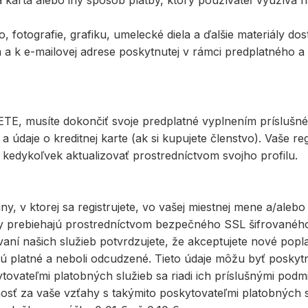
á karta alebo iný spôsob platby, ktorý používateľ využíva 
eo, fotografie, grafiku, umelecké diela a ďalšie materiály 
 a k e-mailovej adrese poskytnutej v rámci predplatného a
ETE, musíte dokončiť svoje predplatné vyplnením príslušn
a údaje o kreditnej karte (ak si kupujete členstvo). Vaše r
kedykoľvek aktualizovať prostredníctvom svojho profilu.
y, v ktorej sa registrujete, vo vašej miestnej mene a/alebo 
by prebiehajú prostredníctvom bezpečného SSL šifrovanéh
í našich služieb potvrdzujete, že akceptujete nové poplatk
 sú platné a neboli odcudzené. Tieto údaje môžu byť poskyt
tovateľmi platobných služieb sa riadi ich príslušnými pod
ť za vaše vzťahy s takýmito poskytovateľmi platobných slu