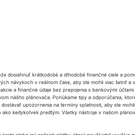
e dosiahnuť krátkodobé a dlhodobé finančné ciele a pomô
ých návykoch v reálnom čase, aby ste mohli viac šetriť a 
sakcie a finančné údaje bez prepojenia s bankovými účtami
om nášho plánovača. Ponúkame tipy a odporúčania, ktoré v
dostávať upozornenia na termíny splatnosti, aby ste mohli 
šie ako kedykoľvek predtým. Všetky nástroje v našom pláno