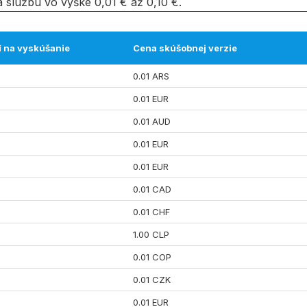
 službu vo výške 0,01 € až 0,10 €.
í na vyskúšanie
Cena skúšobnej verzie
0.01 ARS
0.01 EUR
0.01 AUD
0.01 EUR
0.01 EUR
0.01 CAD
0.01 CHF
1.00 CLP
0.01 COP
0.01 CZK
0.01 EUR