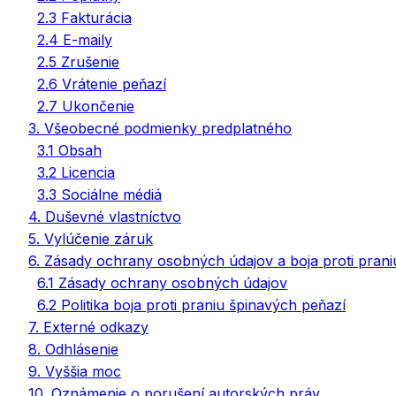
2.3 Fakturácia
2.4 E-maily
2.5 Zrušenie
2.6 Vrátenie peňazí
2.7 Ukončenie
3. Všeobecné podmienky predplatného
3.1 Obsah
3.2 Licencia
3.3 Sociálne médiá
4. Duševné vlastníctvo
5. Vylúčenie záruk
6. Zásady ochrany osobných údajov a boja proti prani
6.1 Zásady ochrany osobných údajov
6.2 Politika boja proti praniu špinavých peňazí
7. Externé odkazy
8. Odhlásenie
9. Vyššia moc
10. Oznámenie o porušení autorských práv