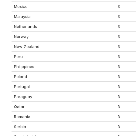
Mexico
3
Malaysia
3
Netherlands
3
Norway
3
New Zealand
3
Peru
3
Philippines
3
Poland
3
Portugal
3
Paraguay
3
Qatar
3
Romania
3
Serbia
3