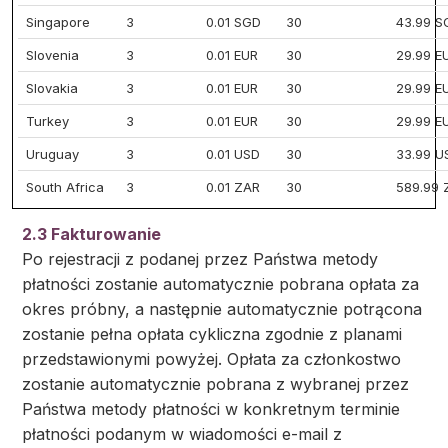
Singapore
3
0.01 SGD
30
43.99 S
Slovenia
3
0.01 EUR
30
29.99 E
Slovakia
3
0.01 EUR
30
29.99 E
Turkey
3
0.01 EUR
30
29.99 E
Uruguay
3
0.01 USD
30
33.99 U
South Africa
3
0.01 ZAR
30
589.99 
2.3 Fakturowanie
Po rejestracji z podanej przez Państwa metody
płatności zostanie automatycznie pobrana opłata za
okres próbny, a następnie automatycznie potrącona
zostanie pełna opłata cykliczna zgodnie z planami
przedstawionymi powyżej. Opłata za członkostwo
zostanie automatycznie pobrana z wybranej przez
Państwa metody płatności w konkretnym terminie
płatności podanym w wiadomości e-mail z