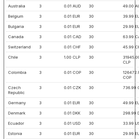
Australia
3
0.01 AUD
30
49.00 A
Belgium
3
0.01 EUR
30
39.99 E
Bulgaria
3
0.01 EUR
30
29.99 E
Canada
3
0.01 CAD
30
63.99 
Switzerland
3
0.01 CHF
30
45.99 C
Chile
3
1.00 CLP
30
31945.0
CLP
Colombia
3
0.01 COP
30
126472.
COP
Czech
3
0.01 CZK
30
736.99 
Republic
Germany
3
0.01 EUR
30
49.99 E
Denmark
3
0.01 DKK
30
298.99 
Ecuador
3
0.01 USD
30
33.99 U
Estonia
3
0.01 EUR
30
29.99 E