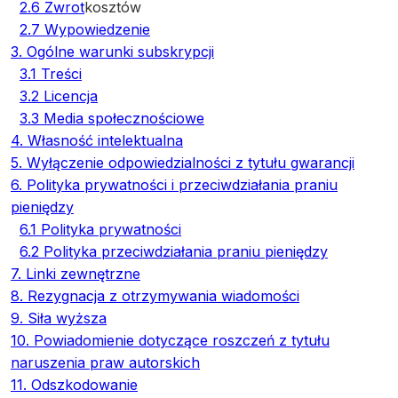
2.6 Zwrot
kosztów
2.7 Wypowiedzenie
3. Ogólne warunki subskrypcji
3.1 Treści
3.2 Licencja
3.3 Media społecznościowe
4. Własność intelektualna
5. Wyłączenie odpowiedzialności z tytułu gwarancji
6. Polityka prywatności i przeciwdziałania praniu
pieniędzy
6.1 Polityka prywatności
6.2 Polityka przeciwdziałania praniu pieniędzy
7. Linki zewnętrzne
8. Rezygnacja z otrzymywania wiadomości
9. Siła wyższa
10. Powiadomienie dotyczące roszczeń z tytułu
naruszenia praw autorskich
11. Odszkodowanie