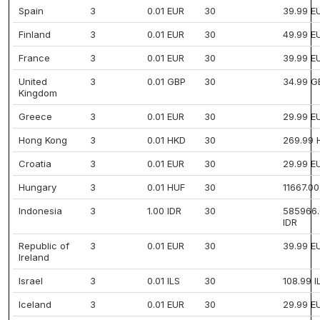
Spain
3
0.01 EUR
30
39.99 E
Finland
3
0.01 EUR
30
49.99 E
France
3
0.01 EUR
30
39.99 E
United
3
0.01 GBP
30
34.99 G
Kingdom
Greece
3
0.01 EUR
30
29.99 E
Hong Kong
3
0.01 HKD
30
269.99 
Croatia
3
0.01 EUR
30
29.99 E
Hungary
3
0.01 HUF
30
11667.0
Indonesia
3
1.00 IDR
30
585966
IDR
Republic of
3
0.01 EUR
30
39.99 E
Ireland
Israel
3
0.01 ILS
30
108.99 I
Iceland
3
0.01 EUR
30
29.99 E