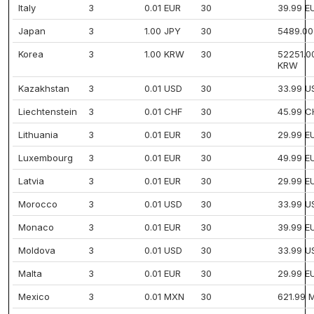
Italy
3
0.01 EUR
30
39.99 E
Japan
3
1.00 JPY
30
5489.00
Korea
3
1.00 KRW
30
52251.0
KRW
Kazakhstan
3
0.01 USD
30
33.99 U
Liechtenstein
3
0.01 CHF
30
45.99 C
Lithuania
3
0.01 EUR
30
29.99 E
Luxembourg
3
0.01 EUR
30
49.99 E
Latvia
3
0.01 EUR
30
29.99 E
Morocco
3
0.01 USD
30
33.99 U
Monaco
3
0.01 EUR
30
39.99 E
Moldova
3
0.01 USD
30
33.99 U
Malta
3
0.01 EUR
30
29.99 E
Mexico
3
0.01 MXN
30
621.99 