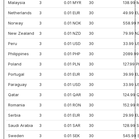
Malaysia
3
0.01 MYR
30
138.99 
Netherlands
3
0.01 EUR
30
49.99 E
Norway
3
0.01 NOK
30
558.99 
New Zealand
3
0.01 NZD
30
79.99 N
Peru
3
0.01 USD
30
33.99 U
Philippines
3
0.01 PHP
30
2089.99
Poland
3
0.01 PLN
30
127.99 
Portugal
3
0.01 EUR
30
39.99 E
Paraguay
3
0.01 USD
30
33.99 U
Qatar
3
0.01 QAR
30
124.99 
Romania
3
0.01 RON
30
152.99 
Serbia
3
0.01 EUR
30
29.99 E
Saudi Arabia
3
0.01 SAR
30
128.99 
Sweden
3
0.01 SEK
30
545.99 