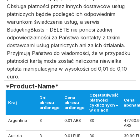
Obsługa płatności przez innych dostawców usług
płatniczych będzie podlegać ich odpowiednim
warunkom świadczenia usług, a serwis
BudgetingBlasts - DELETE nie ponosi żadnej
odpowiedzialności za Państwa kontakty z takimi
dostawcami usług płatniczych ani za ich działania.
Przyjmują Państwo do wiadomości, że w przypadku
płatności kartą może zostać naliczona niewielka
opłata manipulacyjna w wysokości od 0,01 do 0,10
euro.
*Product-Name*
Częstotliwość
Dni
Cena
płatności
Cena
Kraj
okresu
okresu
cyklicznych –
abonam
próbnego
próbnego
w dniach
Argentina
3
0.01 ARS
30
47760.9
ARS
Austria
3
0.01 EUR
30
39.99 E