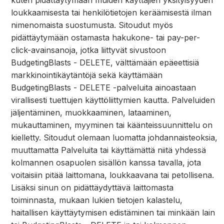
kuten pidättäytymään muiden käyttäjien yksityisyyden
loukkaamisesta tai henkilötietojen keräämisestä ilman
nimenomaista suostumusta. Sitoudut myös
pidättäytymään ostamasta hakukone- tai pay-per-
click-avainsanoja, jotka liittyvät sivustoon
BudgetingBlasts - DELETE, välttämään epäeettisiä
markkinointikäytäntöjä sekä käyttämään
BudgetingBlasts - DELETE -palveluita ainoastaan
virallisesti tuettujen käyttöliittymien kautta. Palveluiden
jäljentäminen, muokkaaminen, lataaminen,
mukauttaminen, myyminen tai käänteissuunnittelu on
kielletty. Sitoudut olemaan luomatta johdannaisteoksia,
muuttamatta Palveluita tai käyttämättä niitä yhdessä
kolmannen osapuolen sisällön kanssa tavalla, jota
voitaisiin pitää laittomana, loukkaavana tai petollisena.
Lisäksi sinun on pidättäydyttävä laittomasta
toiminnasta, mukaan lukien tietojen kalastelu,
haitallisen käyttäytymisen edistäminen tai minkään lain