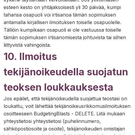
esteen kesto on yhtäjaksoisesti yli 30 päivää, kumpi
tahansa osapuoli voi irtisanoa tämän sopimuksen
antamalla kirjallisen ilmoituksen toiselle osapuolelle.
Tällöin kumpikaan osapuoli ei ole vastuussa toiselle
tämän sopimuksen irtisanomisesta johtuvista tai siihen
liittyvistä vahingoista.
10. Ilmoitus
tekijänoikeudella suojatun
teoksen loukkauksesta
Jos epäilet, että tekijänoikeudella suojattua teostasi on
loukattu, voit lähettää tekijänoikeusrikkomusilmoituksen
osoitteeseen BudgetingBlasts - DELETE. Liitä mukaan
yhteystietosi yhteystietosi (puhelinnumero,
sähköpostiosoite ja osoite), tekijänoikeuden omistajan