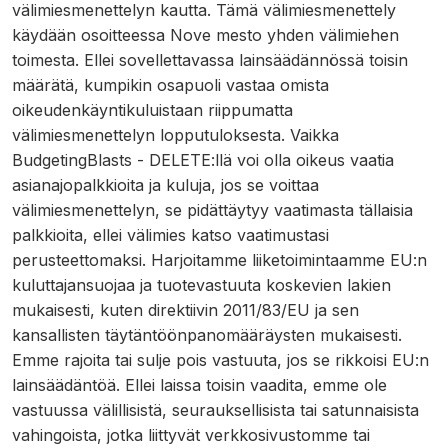
välimiesmenettelyn kautta. Tämä välimiesmenettely
käydään osoitteessa Nove mesto yhden välimiehen
toimesta. Ellei sovellettavassa lainsäädännössä toisin
määrätä, kumpikin osapuoli vastaa omista
oikeudenkäyntikuluistaan riippumatta
välimiesmenettelyn lopputuloksesta. Vaikka
BudgetingBlasts - DELETE:llä voi olla oikeus vaatia
asianajopalkkioita ja kuluja, jos se voittaa
välimiesmenettelyn, se pidättäytyy vaatimasta tällaisia
palkkioita, ellei välimies katso vaatimustasi
perusteettomaksi. Harjoitamme liiketoimintaamme EU:n
kuluttajansuojaa ja tuotevastuuta koskevien lakien
mukaisesti, kuten direktiivin 2011/83/EU ja sen
kansallisten täytäntöönpanomääräysten mukaisesti.
Emme rajoita tai sulje pois vastuuta, jos se rikkoisi EU:n
lainsäädäntöä. Ellei laissa toisin vaadita, emme ole
vastuussa välillisistä, seurauksellisista tai satunnaisista
vahingoista, jotka liittyvät verkkosivustomme tai