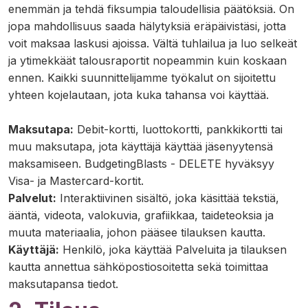
enemmän ja tehdä fiksumpia taloudellisia päätöksiä. On
jopa mahdollisuus saada hälytyksiä eräpäivistäsi, jotta
voit maksaa laskusi ajoissa. Vältä tuhlailua ja luo selkeät
ja ytimekkäät talousraportit nopeammin kuin koskaan
ennen. Kaikki suunnittelijamme työkalut on sijoitettu
yhteen kojelautaan, jota kuka tahansa voi käyttää.
Maksutapa:
Debit-kortti, luottokortti, pankkikortti tai
muu maksutapa, jota käyttäjä käyttää jäsenyytensä
maksamiseen. BudgetingBlasts - DELETE hyväksyy
Visa- ja Mastercard-kortit.
Palvelut:
Interaktiivinen sisältö, joka käsittää tekstiä,
ääntä, videota, valokuvia, grafiikkaa, taideteoksia ja
muuta materiaalia, johon pääsee tilauksen kautta.
Käyttäjä:
Henkilö, joka käyttää Palveluita ja tilauksen
kautta annettua sähköpostiosoitetta sekä toimittaa
maksutapansa tiedot.