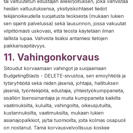
tai valtuutetun edustajan allekirjoituksen, joka vahvistaa
heidän valtuutuksensa, yksityiskohtaiset tiedot
tekijänoikeudella suojatusta teoksesta (mukaan lukien
sen sijainti palvelussa) sekä lausunnon, jossa vakuutat
vilpittömästi uskovasi, että teosta käytetään ilman
laillista lupaa. Vahvista lisäksi antamiesi tietojen
paikkansapitävyys.
11. Vahingonkorvaus
Sitoudut korvaamaan vahingot ja suojaamaan
BudgetingBlasts - DELETE-sivustoa, sen emoyhtiötä ja
tytäryhtiöitä sekä niiden jäseniä, johtajia, hallituksen
jäseniä, työntekijöitä, edustajia, yhteistyökumppaneita,
sisällön lisenssinantajia ja muita kumppaneita kaikilta
vaatimuksilta, kuluilta, vahingoilta, oikeusjutuilta,
kustannuksilta, vaatimuksilta, mukaan lukien
asianajopalkkiot, ja/tai tuomioilta, joita kolmas osapuoli
on nostanut. Tämä korvausvelvollisuus koskee