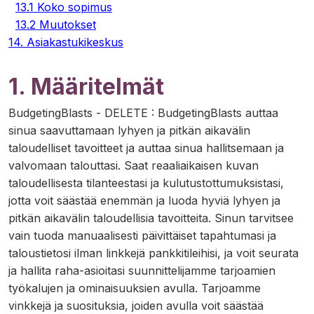
13.1 Koko sopimus
13.2 Muutokset
14. Asiakastukikeskus
1. Määritelmät
BudgetingBlasts - DELETE
:
BudgetingBlasts auttaa
sinua saavuttamaan lyhyen ja pitkän aikavälin
taloudelliset tavoitteet ja auttaa sinua hallitsemaan ja
valvomaan talouttasi. Saat reaaliaikaisen kuvan
taloudellisesta tilanteestasi ja kulutustottumuksistasi,
jotta voit säästää enemmän ja luoda hyviä lyhyen ja
pitkän aikavälin taloudellisia tavoitteita. Sinun tarvitsee
vain tuoda manuaalisesti päivittäiset tapahtumasi ja
taloustietosi ilman linkkejä pankkitileihisi, ja voit seurata
ja hallita raha-asioitasi suunnittelijamme tarjoamien
työkalujen ja ominaisuuksien avulla. Tarjoamme
vinkkejä ja suosituksia, joiden avulla voit säästää