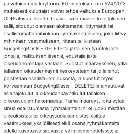
palveluidemme käyttöön. EU-asetuksen nro 524/2013
mukaisesti kuluttajat voivat tehdä valituksia Euroopan
ODR-alustan kautta. Lisäksi, siinä määrin kuin laki sen
sallii, sitoudut olemaan aloittamatta, liittymättä tai
osallistumatta mihinkään ryhmäkanteeseen, joka liittyy
mihinkään vaatimukseen, riitaan tai kiistaan
BudgetingBlasts - DELETE:ta ja/tai sen työntekijöitä,
johtajia, hallituksen jäseniä, edustajia ja/tai
oikeudenomistajia vastaan. Suostut määräykseen, jolla
tällainen oikeudenkäynti keskeytetään tai jolla sinut
poistetaan osallistujien joukosta, ja suostut myös
korvaamaan BudgetingBlasts - DELETE:lle aiheutuvat
asianajokulut ja oikeudenkäyntikulut tällaisen
oikeussuojan hakemisesta. Tämä määräys, joka estää
sinua osallistumasta ryhmäkanteisiin: ei luovu mistään
oikeuksistasi tai oikeussuojakeinoistasi esittää
vaatimuksesi yksilöllisesti eikä osana ryhmäkanteita
edellä kuvatussa sitovassa välimiesmenettelyssä; ja