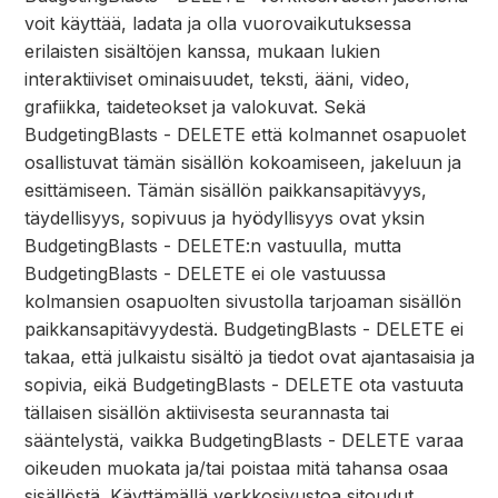
voit käyttää, ladata ja olla vuorovaikutuksessa
erilaisten sisältöjen kanssa, mukaan lukien
interaktiiviset ominaisuudet, teksti, ääni, video,
grafiikka, taideteokset ja valokuvat. Sekä
BudgetingBlasts - DELETE että kolmannet osapuolet
osallistuvat tämän sisällön kokoamiseen, jakeluun ja
esittämiseen. Tämän sisällön paikkansapitävyys,
täydellisyys, sopivuus ja hyödyllisyys ovat yksin
BudgetingBlasts - DELETE:n vastuulla, mutta
BudgetingBlasts - DELETE ei ole vastuussa
kolmansien osapuolten sivustolla tarjoaman sisällön
paikkansapitävyydestä. BudgetingBlasts - DELETE ei
takaa, että julkaistu sisältö ja tiedot ovat ajantasaisia ja
sopivia, eikä BudgetingBlasts - DELETE ota vastuuta
tällaisen sisällön aktiivisesta seurannasta tai
sääntelystä, vaikka BudgetingBlasts - DELETE varaa
oikeuden muokata ja/tai poistaa mitä tahansa osaa
sisällöstä. Käyttämällä verkkosivustoa sitoudut