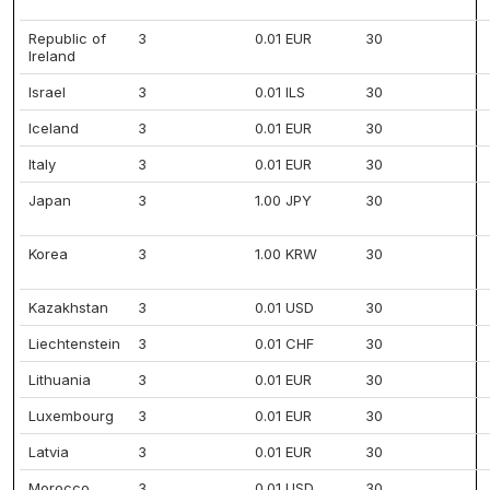
Republic of
3
0.01 EUR
30
Ireland
Israel
3
0.01 ILS
30
Iceland
3
0.01 EUR
30
Italy
3
0.01 EUR
30
Japan
3
1.00 JPY
30
Korea
3
1.00 KRW
30
Kazakhstan
3
0.01 USD
30
Liechtenstein
3
0.01 CHF
30
Lithuania
3
0.01 EUR
30
Luxembourg
3
0.01 EUR
30
Latvia
3
0.01 EUR
30
Morocco
3
0.01 USD
30