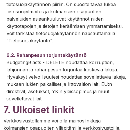
tietosuojakäytännön piiriin. On suositeltavaa lukea
tietosuojailmoitus ja kolmansien osapuolten
palveluiden asiaankuuluvat käytännöt niiden
käyttötapojen ja tietojen keräämisen ymmärtämiseksi.
Voit tarkistaa tietosuojakäytännön napsauttamalla
”Tietosuojakäytäntö”.
6.2. Rahanpesun torjuntakäytäntö
BudgetingBlasts - DELETE noudattaa korruption,
lahjonnan ja rahanpesun torjuntaa koskevia lakeja.
Hyväksyt velvollisuutesi noudattaa sovellettavia lakeja,
mukaan lukien paikalliset ja liittovaltion lait, EU:n
direktiivit, asetukset, YK:n yleissopimus ja muut
sovellettavat lait.
7. Ulkoiset linkit
Verkkosivustollamme voi olla mainoslinkkejä
kolmansien osapuolten ylläpitämille verkkosivustoille.