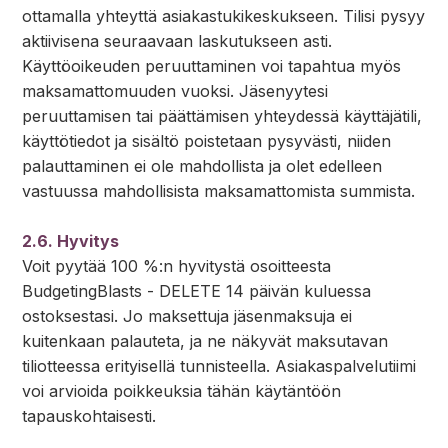
ottamalla yhteyttä asiakastukikeskukseen. Tilisi pysyy
aktiivisena seuraavaan laskutukseen asti.
Käyttöoikeuden peruuttaminen voi tapahtua myös
maksamattomuuden vuoksi. Jäsenyytesi
peruuttamisen tai päättämisen yhteydessä käyttäjätili,
käyttötiedot ja sisältö poistetaan pysyvästi, niiden
palauttaminen ei ole mahdollista ja olet edelleen
vastuussa mahdollisista maksamattomista summista.
2.6. Hyvitys
Voit pyytää 100 %:n hyvitystä osoitteesta
BudgetingBlasts - DELETE 14 päivän kuluessa
ostoksestasi. Jo maksettuja jäsenmaksuja ei
kuitenkaan palauteta, ja ne näkyvät maksutavan
tiliotteessa erityisellä tunnisteella. Asiakaspalvelutiimi
voi arvioida poikkeuksia tähän käytäntöön
tapauskohtaisesti.