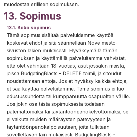
muodostaa erillisen sopimuksen.
13. Sopimus
13.1. Koko sopimus
Tämä sopimus sisältää palveluidemme käyttöä
koskevat ehdot ja sitä säännellään Nove mesto-
sivuston lakien mukaisesti. Hyväksymällä tämän
sopimuksen ja käyttämällä palveluitamme vahvistat,
että olet vähintään 18-vuotias, asut jossakin maista,
joissa BudgetingBlasts - DELETE toimii, ja sitoudut
noudattamaan ehtoja. Jos et hyväksy kaikkia ehtoja,
et saa käyttää palveluitamme. Tämä sopimus ei luo
edustussuhdetta tai kumppanuutta osapuolten välille.
Jos jokin osa tästä sopimuksesta todetaan
pätemättömäksi tai täytäntöönpanokelvottomaksi, se
ei vaikuta muiden määräysten pätevyyteen ja
täytäntöönpanokelpoisuuteen, joita tulkitaan
sovellettavan lain mukaisesti. BudgetingBlasts -