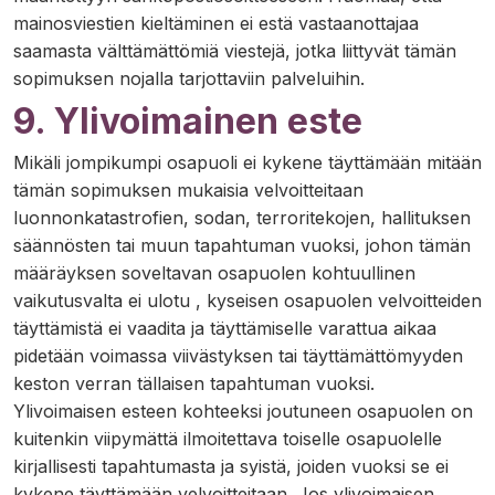
mainosviestien kieltäminen ei estä vastaanottajaa
saamasta välttämättömiä viestejä, jotka liittyvät tämän
sopimuksen nojalla tarjottaviin palveluihin.
9. Ylivoimainen este
Mikäli jompikumpi osapuoli ei kykene täyttämään mitään
tämän sopimuksen mukaisia velvoitteitaan
luonnonkatastrofien, sodan, terroritekojen, hallituksen
säännösten tai muun tapahtuman vuoksi, johon tämän
määräyksen soveltavan osapuolen kohtuullinen
vaikutusvalta ei ulotu , kyseisen osapuolen velvoitteiden
täyttämistä ei vaadita ja täyttämiselle varattua aikaa
pidetään voimassa viivästyksen tai täyttämättömyyden
keston verran tällaisen tapahtuman vuoksi.
Ylivoimaisen esteen kohteeksi joutuneen osapuolen on
kuitenkin viipymättä ilmoitettava toiselle osapuolelle
kirjallisesti tapahtumasta ja syistä, joiden vuoksi se ei
kykene täyttämään velvoitteitaan. Jos ylivoimaisen