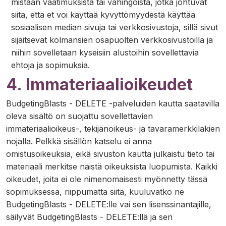
mistään vaatimuksista tai vahingoista, jotka johtuvat
siitä, että et voi käyttää kyvyttömyydestä käyttää
sosiaalisen median sivuja tai verkkosivustoja, sillä sivut
sijaitsevat kolmansien osapuolten verkkosivustoilla ja
niihin sovelletaan kyseisiin alustoihin sovellettavia
ehtoja ja sopimuksia.
4. Immateriaalioikeudet
BudgetingBlasts - DELETE -palveluiden kautta saatavilla
oleva sisältö on suojattu sovellettavien
immateriaalioikeus-, tekijänoikeus- ja tavaramerkkilakien
nojalla. Pelkkä sisällön katselu ei anna
omistusoikeuksia, eikä sivuston kautta julkaistu tieto tai
materiaali merkitse näistä oikeuksista luopumista. Kaikki
oikeudet, joita ei ole nimenomaisesti myönnetty tässä
sopimuksessa, riippumatta siitä, kuuluvatko ne
BudgetingBlasts - DELETE:lle vai sen lisenssinantajille,
säilyvät BudgetingBlasts - DELETE:llä ja sen