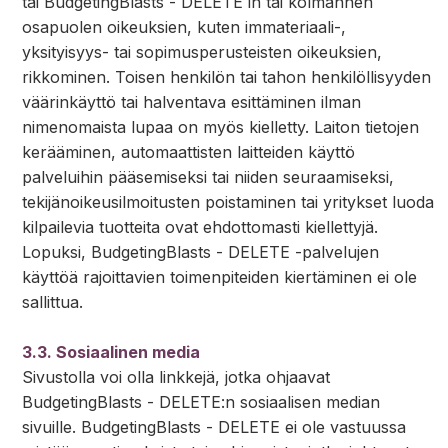
tai BudgetingBlasts - DELETE in tai kolmannen
osapuolen oikeuksien, kuten immateriaali-,
yksityisyys- tai sopimusperusteisten oikeuksien,
rikkominen. Toisen henkilön tai tahon henkilöllisyyden
väärinkäyttö tai halventava esittäminen ilman
nimenomaista lupaa on myös kielletty. Laiton tietojen
kerääminen, automaattisten laitteiden käyttö
palveluihin pääsemiseksi tai niiden seuraamiseksi,
tekijänoikeusilmoitusten poistaminen tai yritykset luoda
kilpailevia tuotteita ovat ehdottomasti kiellettyjä.
Lopuksi, BudgetingBlasts - DELETE -palvelujen
käyttöä rajoittavien toimenpiteiden kiertäminen ei ole
sallittua.
3.3. Sosiaalinen media
Sivustolla voi olla linkkejä, jotka ohjaavat
BudgetingBlasts - DELETE:n sosiaalisen median
sivuille. BudgetingBlasts - DELETE ei ole vastuussa