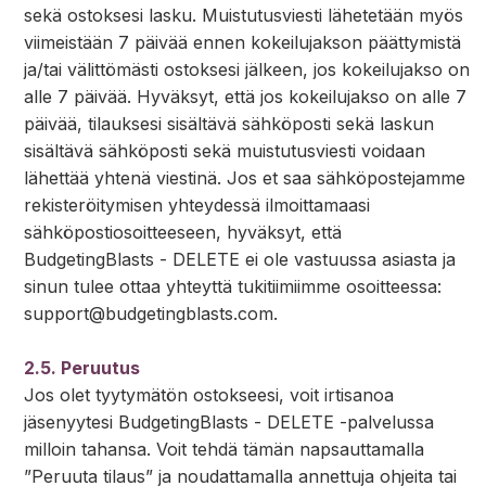
sekä ostoksesi lasku. Muistutusviesti lähetetään myös
viimeistään 7 päivää ennen kokeilujakson päättymistä
ja/tai välittömästi ostoksesi jälkeen, jos kokeilujakso on
alle 7 päivää. Hyväksyt, että jos kokeilujakso on alle 7
päivää, tilauksesi sisältävä sähköposti sekä laskun
sisältävä sähköposti sekä muistutusviesti voidaan
lähettää yhtenä viestinä. Jos et saa sähköpostejamme
rekisteröitymisen yhteydessä ilmoittamaasi
sähköpostiosoitteeseen, hyväksyt, että
BudgetingBlasts - DELETE ei ole vastuussa asiasta ja
sinun tulee ottaa yhteyttä tukitiimiimme osoitteessa:
support@budgetingblasts.com
.
2.5. Peruutus
Jos olet tyytymätön ostokseesi, voit irtisanoa
jäsenyytesi BudgetingBlasts - DELETE -palvelussa
milloin tahansa. Voit tehdä tämän napsauttamalla
”Peruuta tilaus” ja noudattamalla annettuja ohjeita tai