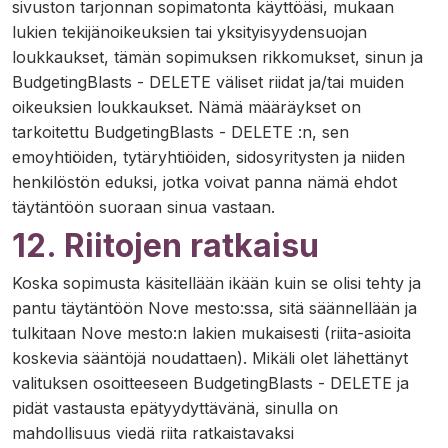
sivuston tarjonnan sopimatonta käyttöäsi, mukaan
lukien tekijänoikeuksien tai yksityisyydensuojan
loukkaukset, tämän sopimuksen rikkomukset, sinun ja
BudgetingBlasts - DELETE väliset riidat ja/tai muiden
oikeuksien loukkaukset. Nämä määräykset on
tarkoitettu BudgetingBlasts - DELETE :n, sen
emoyhtiöiden, tytäryhtiöiden, sidosyritysten ja niiden
henkilöstön eduksi, jotka voivat panna nämä ehdot
täytäntöön suoraan sinua vastaan.
12. Riitojen ratkaisu
Koska sopimusta käsitellään ikään kuin se olisi tehty ja
pantu täytäntöön Nove mesto:ssa, sitä säännellään ja
tulkitaan Nove mesto:n lakien mukaisesti (riita-asioita
koskevia sääntöjä noudattaen). Mikäli olet lähettänyt
valituksen osoitteeseen BudgetingBlasts - DELETE ja
pidät vastausta epätyydyttävänä, sinulla on
mahdollisuus viedä riita ratkaistavaksi