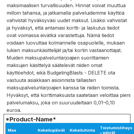
maksimaalisen turvallisuuden. Hinnat voivat muuttua
milloin tahansa, ja jatkamalla palveluidemme käyttöä
vahvistat hyväksyväsi uudet maksut. Lisäksi vahvistat
ja hyväksyt, että antamasi kortti- ja laskutus tiedot
ovat voimassa eivätkä varastettuja. Nämä tiedot
voidaan luovuttaa kolmannelle osapuolelle, mukaan
lukien maksunkäsittelijät ja/tai kortin vastaanottajat.
Muiden maksupalveluntarjoajien suorittamien
maksujen käsittelyä säätelevät niiden omat
käyttöehdot, eikä BudgetingBlasts - DELETE ota
vastuuta asiakkaan asioinnista tällaisten
maksupalveluntarjoajien kanssa tai niiden toimista.
Hyväksyt, että korttimaksuista saatetaan veloittaa pieni
palvelumaksu, joka on suuruudeltaan 0,01–0,10
euroa.
*Product-Name*
Toistumistiheys
Maa
Kokeilupäivät
Kokeiluhinta
– päivät