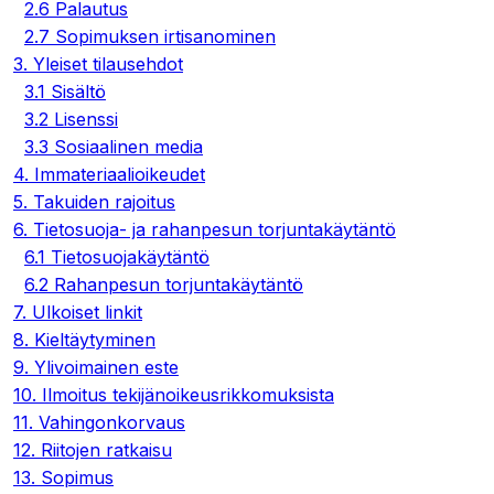
2.6 Palautus
2.7 Sopimuksen irtisanominen
3. Yleiset tilausehdot
3.1 Sisältö
3.2 Lisenssi
3.3 Sosiaalinen media
4. Immateriaalioikeudet
5. Takuiden rajoitus
6. Tietosuoja- ja rahanpesun torjuntakäytäntö
6.1 Tietosuojakäytäntö
6.2 Rahanpesun torjuntakäytäntö
7. Ulkoiset linkit
8. Kieltäytyminen
9. Ylivoimainen este
10. Ilmoitus tekijänoikeusrikkomuksista
11. Vahingonkorvaus
12. Riitojen ratkaisu
13. Sopimus