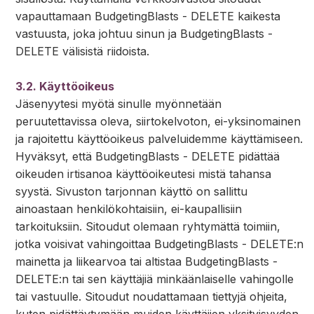
vapauttamaan BudgetingBlasts - DELETE kaikesta
vastuusta, joka johtuu sinun ja BudgetingBlasts -
DELETE välisistä riidoista.
3.2. Käyttöoikeus
Jäsenyytesi myötä sinulle myönnetään
peruutettavissa oleva, siirtokelvoton, ei-yksinomainen
ja rajoitettu käyttöoikeus palveluidemme käyttämiseen.
Hyväksyt, että BudgetingBlasts - DELETE pidättää
oikeuden irtisanoa käyttöoikeutesi mistä tahansa
syystä. Sivuston tarjonnan käyttö on sallittu
ainoastaan henkilökohtaisiin, ei-kaupallisiin
tarkoituksiin. Sitoudut olemaan ryhtymättä toimiin,
jotka voisivat vahingoittaa BudgetingBlasts - DELETE:n
mainetta ja liikearvoa tai altistaa BudgetingBlasts -
DELETE:n tai sen käyttäjiä minkäänlaiselle vahingolle
tai vastuulle. Sitoudut noudattamaan tiettyjä ohjeita,