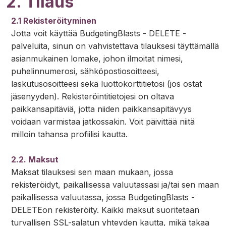
2. Tilaus
2.1 Rekisteröityminen
Jotta voit käyttää BudgetingBlasts - DELETE -
palveluita, sinun on vahvistettava tilauksesi täyttämällä
asianmukainen lomake, johon ilmoitat nimesi,
puhelinnumerosi, sähköpostiosoitteesi,
laskutusosoitteesi sekä luottokorttitietosi (jos ostat
jäsenyyden). Rekisteröintitietojesi on oltava
paikkansapitäviä, jotta niiden paikkansapitävyys
voidaan varmistaa jatkossakin. Voit päivittää niitä
milloin tahansa profiilisi kautta.
2.2. Maksut
Maksat tilauksesi sen maan mukaan, jossa
rekisteröidyt, paikallisessa valuutassasi ja/tai sen maan
paikallisessa valuutassa, jossa BudgetingBlasts -
DELETEon rekisteröity. Kaikki maksut suoritetaan
turvallisen SSL-salatun yhteyden kautta, mikä takaa