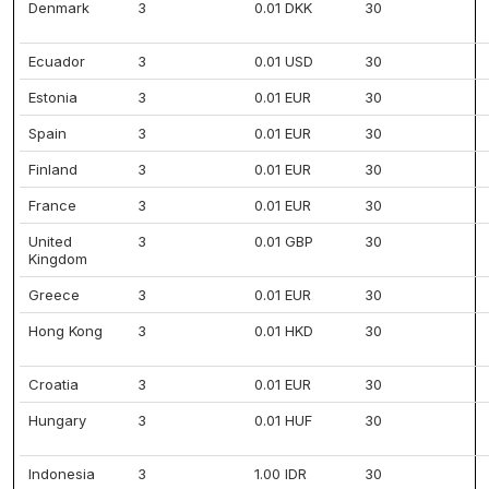
Denmark
3
0.01 DKK
30
Ecuador
3
0.01 USD
30
Estonia
3
0.01 EUR
30
Spain
3
0.01 EUR
30
Finland
3
0.01 EUR
30
France
3
0.01 EUR
30
United
3
0.01 GBP
30
Kingdom
Greece
3
0.01 EUR
30
Hong Kong
3
0.01 HKD
30
Croatia
3
0.01 EUR
30
Hungary
3
0.01 HUF
30
Indonesia
3
1.00 IDR
30