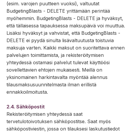
(esim. varojen puutteen vuoksi), valtuutat
BudgetingBlasts - DELETE yrittämään perintää
myöhemmin. BudgetingBlasts - DELETE ja hyväksyt,
että tällaisessa tapauksessa maksupäivä voi muuttua.
Lisäksi hyväksyt ja vahvistat, että BudgetingBlasts -
DELETE ei pyydä sinulta lisävaltuutusta toistuvia
maksuja varten. Kaikki maksut on suoritettava ennen
palvelujen toimittamista, ja rekisteröitymisen
yhteydessä ostamasi palvelut tulevat käyttöösi
sovellettavien ehtojen mukaisesti. Meillä on
yksinomainen harkintavalta myöntää alennus
tilausmaksusuunnitelmasta ilman erillistä
ennakkoilmoitusta.
2.4. Sähköpostit
Rekisteröitymisen yhteydessä saat
tervetulotoivotuksen sähköpostitse. Saat myös
sähköpostiviestin, jossa on tilauksesi laskutustiedot