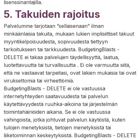
lisenssinantajilla.
5. Takuiden rajoitus
Palvelumme tarjotaan ”sellaisenaan” ilman
minkäänlaisia takuita, mukaan lukien implisiittiset takuut
myyntikelpoisuudesta, sopivuudesta tiettyyn
tarkoitukseen tai tarkkuudesta. BudgetingBlasts -
DELETE ei takaa palvelujen täydellisyyttä, laatua,
luotettavuutta tai turvallisuutta . Ei ole varmuutta siitä,
että ne vastaavat tarpeitasi, ovat lakien mukaisia tai ovat
viruksettomia tai virheettömiä.
BudgetingBlasts - DELETE ei ole vastuussa
internetyhteyden saatavuudesta tai palvelun
käytettävyydestä ruuhka-aikoina tai järjestelmän
toimintahäiriöiden aikana. Se ei ole vastuussa
vahingoista, jotka johtuvat palvelun käytöstä, kuten
tulojen menetyksistä, tietojen menetyksistä tai
liiketoiminnan keskeytyksistä. BudgetingBlasts - DELETE