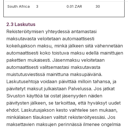
South Africa
3
0.01 ZAR
30
2.3 Laskutus
Rekisteröitymisen yhteydessä antamastasi
maksutavasta veloitetaan automaattisesti
kokeilujakson maksu, minkä jälkeen siitä vähennetään
automaattisesti koko toistuva maksu edellä mainittujen
pakettien mukaisesti. Jäsenmaksu veloitetaan
automaattisesti valitsemastasi maksutavasta
muistutusviestissä mainittuna maksupäivänä.
Laskutusehtoja voidaan päivittää milloin tahansa, ja
päivitetyt maksut julkaistaan Palvelussa. Jos jatkat
Sivuston käyttöä tai ostat jäsenyyden näiden
päivitysten jälkeen, se tarkoittaa, että hyväksyt uudet
ehdot. Laskutusjakson kesto vaihtelee sen mukaan,
minkälaisen tilauksen valitsit rekisteröityessäsi. Jos
maksettavien maksujen perinnässä ilmenee ongelmia