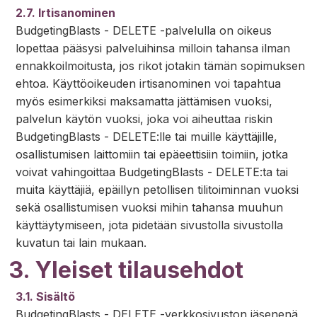
2.7. Irtisanominen
BudgetingBlasts - DELETE -palvelulla on oikeus
lopettaa pääsysi palveluihinsa milloin tahansa ilman
ennakkoilmoitusta, jos rikot jotakin tämän sopimuksen
ehtoa. Käyttöoikeuden irtisanominen voi tapahtua
myös esimerkiksi maksamatta jättämisen vuoksi,
palvelun käytön vuoksi, joka voi aiheuttaa riskin
BudgetingBlasts - DELETE:lle tai muille käyttäjille,
osallistumisen laittomiin tai epäeettisiin toimiin, jotka
voivat vahingoittaa BudgetingBlasts - DELETE:ta tai
muita käyttäjiä, epäillyn petollisen tilitoiminnan vuoksi
sekä osallistumisen vuoksi mihin tahansa muuhun
käyttäytymiseen, jota pidetään sivustolla sivustolla
kuvatun tai lain mukaan.
3. Yleiset tilausehdot
3.1. Sisältö
BudgetingBlasts - DELETE -verkkosivuston jäsenenä