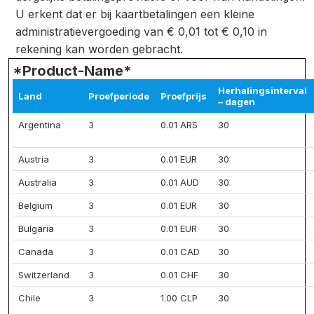
U erkent dat er bij kaartbetalingen een kleine
administratievergoeding van € 0,01 tot € 0,10 in
rekening kan worden gebracht.
*Product-Name*
Herhalingsinterval
Land
Proefperiode
Proefprijs
– dagen
Argentina
3
0.01 ARS
30
Austria
3
0.01 EUR
30
Australia
3
0.01 AUD
30
Belgium
3
0.01 EUR
30
Bulgaria
3
0.01 EUR
30
Canada
3
0.01 CAD
30
Switzerland
3
0.01 CHF
30
Chile
3
1.00 CLP
30