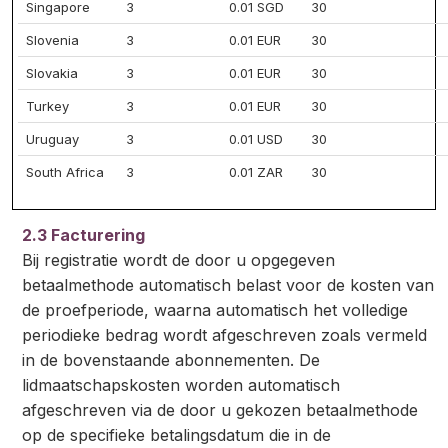
Singapore
3
0.01 SGD
30
Slovenia
3
0.01 EUR
30
Slovakia
3
0.01 EUR
30
Turkey
3
0.01 EUR
30
Uruguay
3
0.01 USD
30
South Africa
3
0.01 ZAR
30
2.3 Facturering
Bij registratie wordt de door u opgegeven
betaalmethode automatisch belast voor de kosten van
de proefperiode, waarna automatisch het volledige
periodieke bedrag wordt afgeschreven zoals vermeld
in de bovenstaande abonnementen. De
lidmaatschapskosten worden automatisch
afgeschreven via de door u gekozen betaalmethode
op de specifieke betalingsdatum die in de