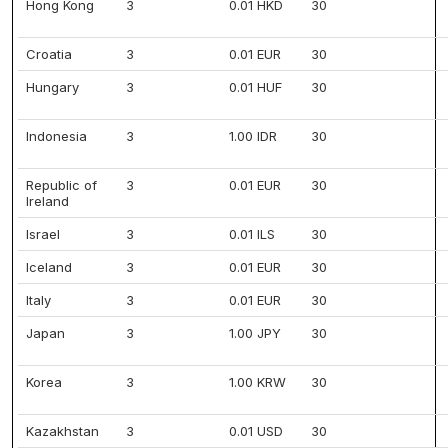
Hong Kong
3
0.01 HKD
30
Croatia
3
0.01 EUR
30
Hungary
3
0.01 HUF
30
Indonesia
3
1.00 IDR
30
Republic of
3
0.01 EUR
30
Ireland
Israel
3
0.01 ILS
30
Iceland
3
0.01 EUR
30
Italy
3
0.01 EUR
30
Japan
3
1.00 JPY
30
Korea
3
1.00 KRW
30
Kazakhstan
3
0.01 USD
30