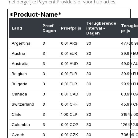
met dergelijke Payment Providers of voor hun acties.
*Product-Name*
Terugkerende
Proef
Terugk
Land
Proefprijs
interval -
Dagen
prijs
Dagen
Argentina
3
0.01 ARS
30
47760.9
Austria
3
0.01 EUR
30
39.99 E
Australia
3
0.01 AUD
30
49.00 A
Belgium
3
0.01 EUR
30
39.99 E
Bulgaria
3
0.01 EUR
30
29.99 E
Canada
3
0.01 CAD
30
63.99 C
Switzerland
3
0.01 CHF
30
45.99 C
Chile
3
1.00 CLP
30
31945.0
Colombia
3
0.01 COP
30
126472.
Czech
3
0.01 CZK
30
736.99 