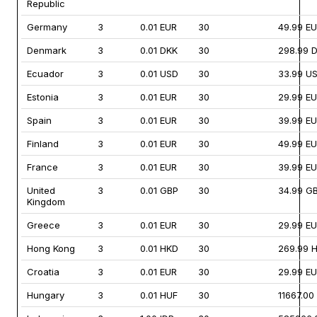
Republic
Germany
3
0.01 EUR
30
49.99 E
Denmark
3
0.01 DKK
30
298.99 
Ecuador
3
0.01 USD
30
33.99 U
Estonia
3
0.01 EUR
30
29.99 E
Spain
3
0.01 EUR
30
39.99 E
Finland
3
0.01 EUR
30
49.99 E
France
3
0.01 EUR
30
39.99 E
United
3
0.01 GBP
30
34.99 G
Kingdom
Greece
3
0.01 EUR
30
29.99 E
Hong Kong
3
0.01 HKD
30
269.99 
Croatia
3
0.01 EUR
30
29.99 E
Hungary
3
0.01 HUF
30
11667.00