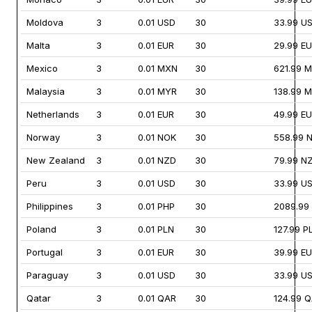
Moldova
3
0.01 USD
30
33.99 U
Malta
3
0.01 EUR
30
29.99 E
Mexico
3
0.01 MXN
30
621.99 
Malaysia
3
0.01 MYR
30
138.99 
Netherlands
3
0.01 EUR
30
49.99 E
Norway
3
0.01 NOK
30
558.99 
New Zealand
3
0.01 NZD
30
79.99 N
Peru
3
0.01 USD
30
33.99 U
Philippines
3
0.01 PHP
30
2089.99
Poland
3
0.01 PLN
30
127.99 P
Portugal
3
0.01 EUR
30
39.99 E
Paraguay
3
0.01 USD
30
33.99 U
Qatar
3
0.01 QAR
30
124.99 