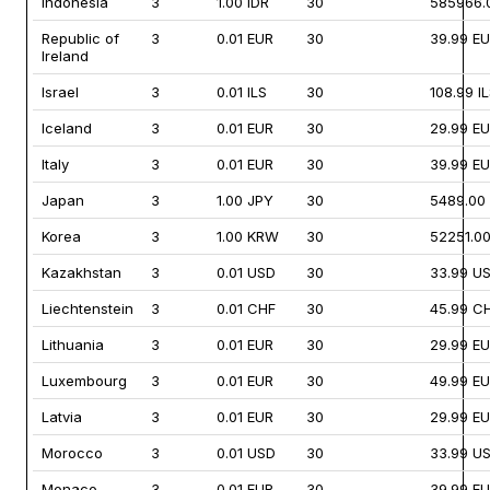
Indonesia
3
1.00 IDR
30
585966.
Republic of
3
0.01 EUR
30
39.99 E
Ireland
Israel
3
0.01 ILS
30
108.99 I
Iceland
3
0.01 EUR
30
29.99 E
Italy
3
0.01 EUR
30
39.99 E
Japan
3
1.00 JPY
30
5489.00
Korea
3
1.00 KRW
30
52251.0
Kazakhstan
3
0.01 USD
30
33.99 U
Liechtenstein
3
0.01 CHF
30
45.99 C
Lithuania
3
0.01 EUR
30
29.99 E
Luxembourg
3
0.01 EUR
30
49.99 E
Latvia
3
0.01 EUR
30
29.99 E
Morocco
3
0.01 USD
30
33.99 U
Monaco
3
0.01 EUR
30
39.99 E