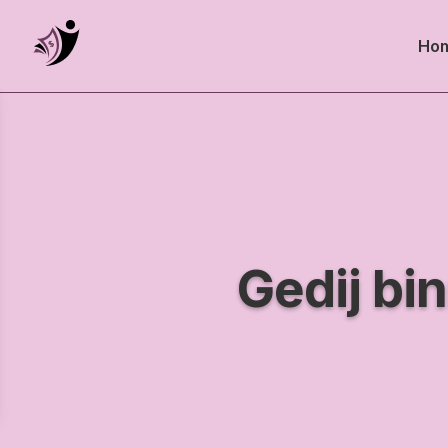
Ho
Gedij bi