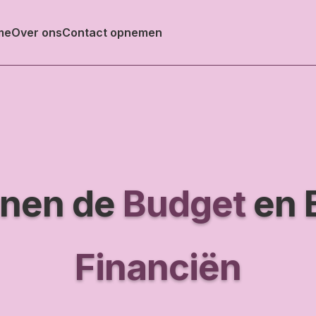
me
Over ons
Contact opnemen
nnen de
Budget
en 
Financiën