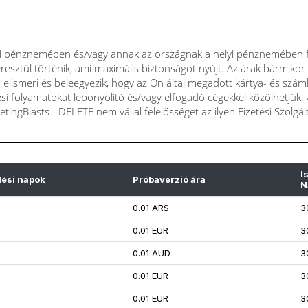
elyi pénznemében és/vagy annak az országnak a helyi pénznemében fi
resztül történik, ami maximális biztonságot nyújt. Az árak bármikor
 elismeri és beleegyezik, hogy az Ön által megadott kártya- és szá
si folyamatokat lebonyolító és/vagy elfogadó cégekkel közölhetjük. A 
tingBlasts - DELETE nem vállal felelősséget az ilyen Fizetési Szolgá
I
lési napok
Próbaverzió ára
N
0.01 ARS
3
0.01 EUR
3
0.01 AUD
3
0.01 EUR
3
0.01 EUR
3