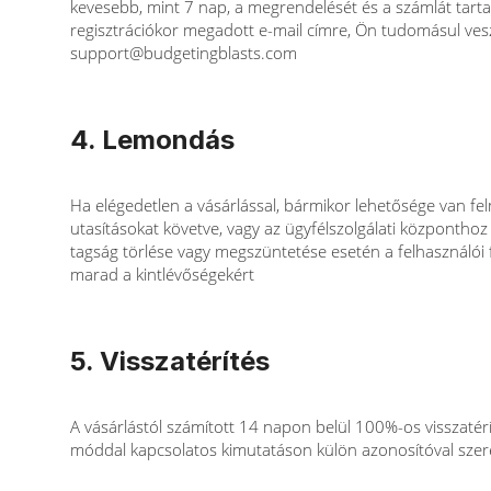
kevesebb, mint 7 nap, a megrendelését és a számlát tartal
regisztrációkor megadott e-mail címre, Ön tudomásul vesz
support@budgetingblasts.com
4. Lemondás
Ha elégedetlen a vásárlással, bármikor lehetősége van f
utasításokat követve, vagy az ügyfélszolgálati központhoz 
tagság törlése vagy megszüntetése esetén a felhasználói f
marad a kintlévőségekért
5. Visszatérítés
A vásárlástól számított 14 napon belül 100%-os visszatérít
móddal kapcsolatos kimutatáson külön azonosítóval szerepel