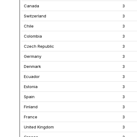
Canada
3
Switzerland
3
Chile
3
Colombia
3
Czech Republic
3
Germany
3
Denmark
3
Ecuador
3
Estonia
3
Spain
3
Finland
3
France
3
United Kingdom
3