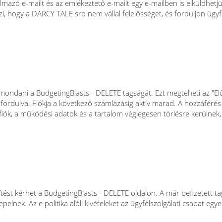
mazó e-mailt és az emlékeztető e-mailt egy e-mailben is elküldhetjü
i, hogy a DARCY TALE sro nem vállal felelősséget, és forduljon ügy
elmondani a BudgetingBlasts - DELETE tagságát. Ezt megteheti az "E
fordulva. Fiókja a következő számlázásig aktív marad. A hozzáférés 
iók, a működési adatok és a tartalom véglegesen törlésre kerülnek, 
ést kérhet a BudgetingBlasts - DELETE oldalon. A már befizetett tag
nek. Az e politika alóli kivételeket az ügyfélszolgálati csapat egye