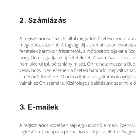
2. Számlázás
A regisztrációkor az Ön által megadott fizetési módot aut
megadottak szerint. A tagsági díj automatikusan levonásra 
feltételek bármikor frissíthetők, a módosított díjakat a S
hogy Ön elfogadja az új feltételeket. A számlázási ciklus 
nem sikerül (pl. pénzhiány miatt), Ön felhatalmazza a B
veszi, hogy ilyen esetben a fizetési határidő megváltozh
ismétlődő fizetésre. Minden díjat a szolgáltatások nyújtás
válnak az Ön számára. Kizárólagos belátásunk szerint, előz
3. E-mailek
A regisztrációt követően kap egy üdvözlő e-mailt. Ezenkív
legkésőbb 7 nappal a próbaidőszak lejárta előtt és/vagy