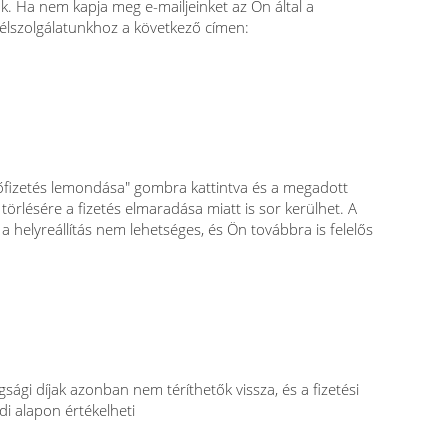
k. Ha nem kapja meg e-mailjeinket az Ön által a
félszolgálatunkhoz a következő címen:
lőfizetés lemondása" gombra kattintva és a megadott
törlésére a fizetés elmaradása miatt is sor kerülhet. A
a helyreállítás nem lehetséges, és Ön továbbra is felelős
sági díjak azonban nem téríthetők vissza, és a fizetési
di alapon értékelheti