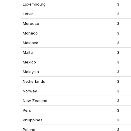
Luxembourg
3
Latvia
3
Morocco
3
Monaco
3
Moldova
3
Malta
3
Mexico
3
Malaysia
3
Netherlands
3
Norway
3
New Zealand
3
Peru
3
Philippines
3
Poland
3