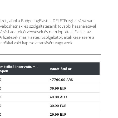
zeti, ahol a BudgetingBlasts - DELETEregisztrálva van.
 változhatnak, és szolgáltatásaink további használatával
mlázási adatok érvényesek és nem lopottak. Ezeket az
fizetések más Fizetési Szolgáltatók általi kezelésére a
ltatókkal való kapcsolattartásért vagy azok
smétlődő intervallum -
Ismétlődő ár
apok
0
47760.99 ARS
0
39.99 EUR
0
49.00 AUD
0
39.99 EUR
0
29.99 EUR