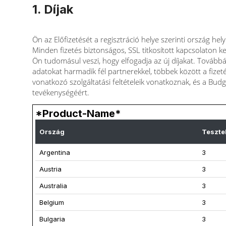
1. Díjak
Ön az Előfizetését a regisztráció helye szerinti ország h
Minden fizetés biztonságos, SSL titkosított kapcsolaton ke
Ön tudomásul veszi, hogy elfogadja az új díjakat. Továbbá
adatokat harmadik fél partnerekkel, többek között a fizeté
vonatkozó szolgáltatási feltételeik vonatkoznak, és a Budge
tevékenységéért.
*Product-Name*
Ország
Teszte
Argentina
3
Austria
3
Australia
3
Belgium
3
Bulgaria
3