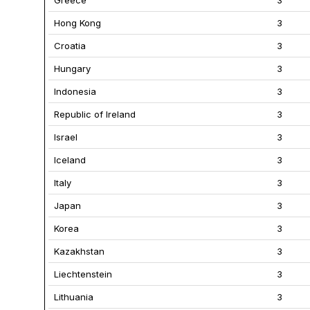
Greece
3
Hong Kong
3
Croatia
3
Hungary
3
Indonesia
3
Republic of Ireland
3
Israel
3
Iceland
3
Italy
3
Japan
3
Korea
3
Kazakhstan
3
Liechtenstein
3
Lithuania
3