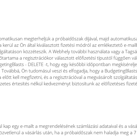
omatikusan megterheljük a próbaidőszak díjával, majd automatikusan 
kerül az Ön által kiválasztott fizetési módról az emlékeztető e-mail
zolgáltatáson közzéteszik. A Webhely további használata vagy a Tagság
időtartama a regisztrációkor választott előfizetési típustól függően 
udgetingBlasts - DELETE -t, hogy egy későbbi időpontban megkísérel
at. Továbbá, Ön tudomásul veszi és elfogadja, hogy a BudgetingBlas
a előtt kell megfizetni, és a regisztrációval a megvásárolt szolgálta
etes értesítés nélkül kedvezményt biztosítunk az előfizetéses fizeté
ül kap egy e-mailt a megrendelésének számlázási adataival és a vásár
 közvetlenül a vásárlás után, ha a próbaidőszak nem haladja meg a 