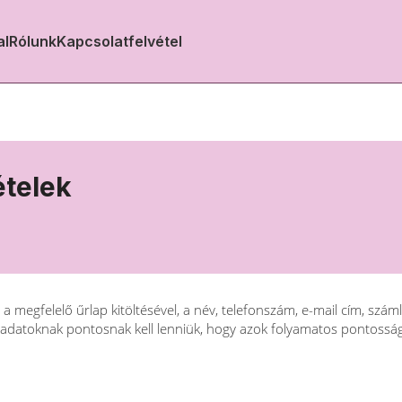
al
Rólunk
Kapcsolatfelvétel
ételek
megfelelő űrlap kitöltésével, a név, telefonszám, e-mail cím, száml
ós adatoknak pontosnak kell lenniük, hogy azok folyamatos pontossága