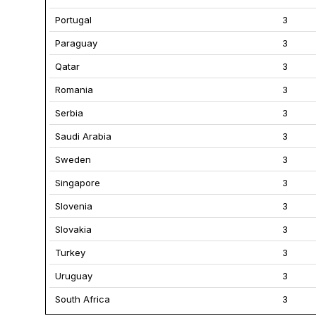
Portugal
3
Paraguay
3
Qatar
3
Romania
3
Serbia
3
Saudi Arabia
3
Sweden
3
Singapore
3
Slovenia
3
Slovakia
3
Turkey
3
Uruguay
3
South Africa
3