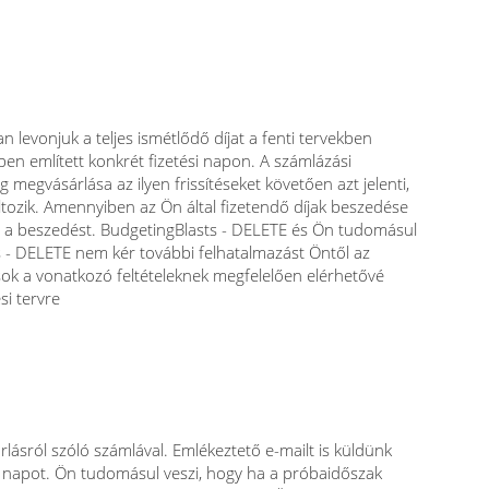
levonjuk a teljes ismétlődő díjat a fenti tervekben
ben említett konkrét fizetési napon. A számlázási
 megvásárlása az ilyen frissítéseket követően azt jelenti,
változik. Amennyiben az Ön által fizetendő díjak beszedése
je a beszedést. BudgetingBlasts - DELETE és Ön tudomásul
ts - DELETE nem kér további felhatalmazást Öntől az
tások a vonatkozó feltételeknek megfelelően elérhetővé
si tervre
lásról szóló számlával. Emlékeztető e-mailt is küldünk
7 napot. Ön tudomásul veszi, hogy ha a próbaidőszak