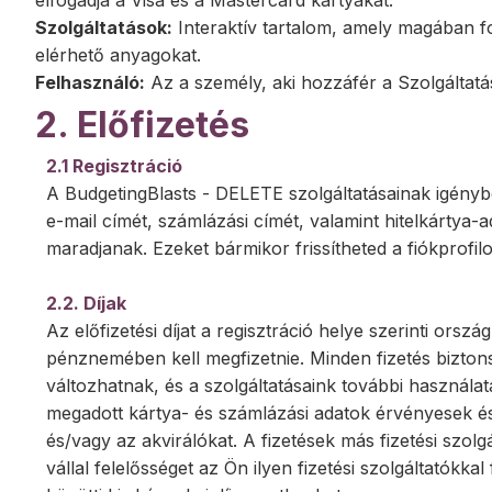
elfogadja a Visa és a Mastercard kártyákat.
Szolgáltatások:
Interaktív tartalom, amely magában fog
elérhető anyagokat.
Felhasználó:
Az a személy, aki hozzáfér a Szolgáltatá
2. Előfizetés
2.1 Regisztráció
A BudgetingBlasts - DELETE szolgáltatásainak igénybev
e-mail címét, számlázási címét, valamint hitelkártya-
maradjanak. Ezeket bármikor frissítheted a fiókprofil
2.2. Díjak
Az előfizetési díjat a regisztráció helye szerinti o
pénznemében kell megfizetnie. Minden fizetés biztons
változhatnak, és a szolgáltatásaink további használat
megadott kártya- és számlázási adatok érvényesek és 
és/vagy az akvirálókat. A fizetések más fizetési szolg
vállal felelősséget az Ön ilyen fizetési szolgáltatókka