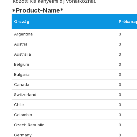
közötti kis kényelmi díj vonatkozhat.
*Product-Name*
Ország
Próbana
Argentina
3
Austria
3
Australia
3
Belgium
3
Bulgaria
3
Canada
3
Switzerland
3
Chile
3
Colombia
3
Czech Republic
3
Germany
3