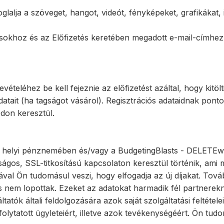
lalja a szöveget, hangot, videót, fényképeket, grafikákat, i
sokhoz és az Előfizetés keretében megadott e-mail-címhez,
ételéhez be kell fejeznie az előfizetést azáltal, hogy kitö
adatait (ha tagságot vásárol). Regisztrációs adataidnak pon
odon keresztül.
rszág helyi pénznemében és/vagy a BudgetingBlasts - DELETEw
ágos, SSL-titkosítású kapcsolaton keresztül történik, ami 
ával Ön tudomásul veszi, hogy elfogadja az új díjakat. Tová
nem lopottak. Ezeket az adatokat harmadik fél partnereknek 
áltatók általi feldolgozására azok saját szolgáltatási felté
l folytatott ügyleteiért, illetve azok tevékenységéért. Ön t