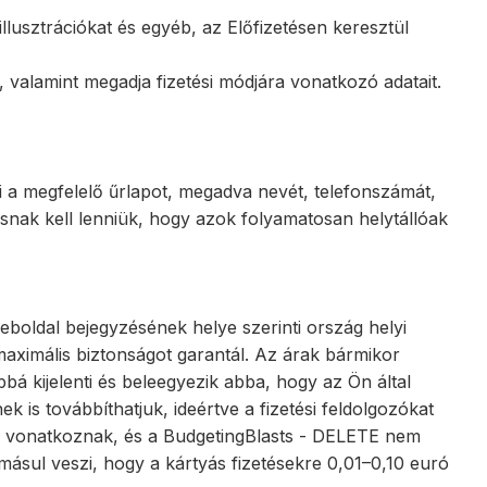
llusztrációkat és egyéb, az Előfizetésen keresztül
 valamint megadja fizetési módjára vonatkozó adatait.
lti a megfelelő űrlapot, megadva nevét, telefonszámát,
tosnak kell lenniük, hogy azok folyamatosan helytállóak
eboldal bejegyzésének helye szerinti ország helyi
maximális biztonságot garantál. Az árak bármikor
bbá kijelenti és beleegyezik abba, hogy az Ön által
is továbbíthatjuk, ideértve a fizetési feldolgozókat
telei vonatkoznak, és a BudgetingBlasts - DELETE nem
udomásul veszi, hogy a kártyás fizetésekre 0,01–0,10 euró