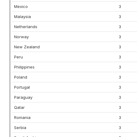
Mexico
3
Malaysia
3
Netherlands
3
Norway
3
New Zealand
3
Peru
3
Philippines
3
Poland
3
Portugal
3
Paraguay
3
Qatar
3
Romania
3
Serbia
3