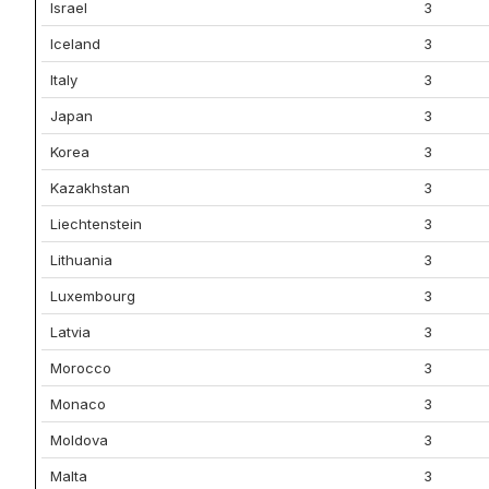
Israel
3
Iceland
3
Italy
3
Japan
3
Korea
3
Kazakhstan
3
Liechtenstein
3
Lithuania
3
Luxembourg
3
Latvia
3
Morocco
3
Monaco
3
Moldova
3
Malta
3