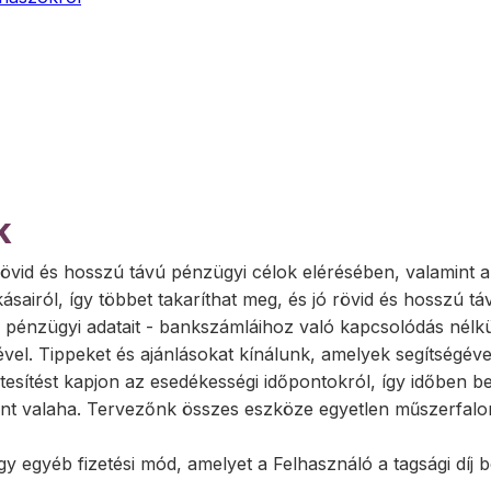
k
 rövid és hosszú távú pénzügyi célok elérésében, valamint
ásairól, így többet takaríthat meg, és jó rövid és hosszú tá
és pénzügyi adatait - bankszámláihoz való kapcsolódás nélkü
vel. Tippeket és ajánlásokat kínálunk, amelyek segítségév
sítést kapjon az esedékességi időpontokról, így időben befiz
int valaha. Tervezőnk összes eszköze egyetlen műszerfalon
agy egyéb fizetési mód, amelyet a Felhasználó a tagsági díj