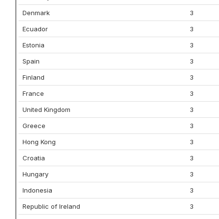
Denmark
3
Ecuador
3
Estonia
3
Spain
3
Finland
3
France
3
United Kingdom
3
Greece
3
Hong Kong
3
Croatia
3
Hungary
3
Indonesia
3
Republic of Ireland
3