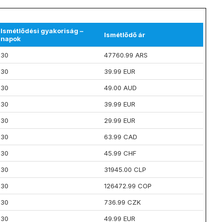
Ismétlődési gyakoriság –
Ismétlődő ár
napok
30
47760.99 ARS
30
39.99 EUR
30
49.00 AUD
30
39.99 EUR
30
29.99 EUR
30
63.99 CAD
30
45.99 CHF
30
31945.00 CLP
30
126472.99 COP
30
736.99 CZK
30
49.99 EUR