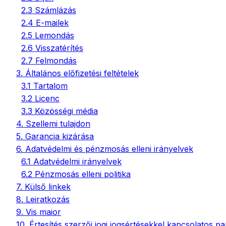
2.3 Számlázás
2.4 E-mailek
2.5 Lemondás
2.6 Visszatérítés
2.7 Felmondás
3. Általános előfizetési feltételek
3.1 Tartalom
3.2 Licenc
3.3 Közösségi média
4. Szellemi tulajdon
5. Garancia kizárása
6. Adatvédelmi és pénzmosás elleni irányelvek
6.1 Adatvédelmi irányelvek
6.2 Pénzmosás elleni politika
7. Külső linkek
8. Leiratkozás
9. Vis maior
10. Értesítés szerzői jogi jogsértésekkel kapcsolatos p