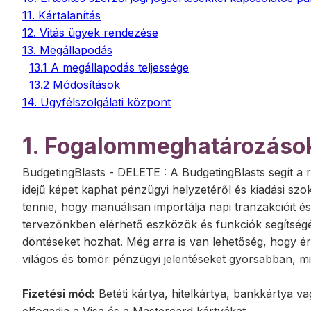
11. Kártalanítás
12. Vitás ügyek rendezése
13. Megállapodás
13.1 A megállapodás teljessége
13.2 Módosítások
14. Ügyfélszolgálati központ
1. Fogalommeghatározáso
BudgetingBlasts - DELETE
:
A BudgetingBlasts segít a
idejű képet kaphat pénzügyi helyzetéről és kiadási szok
tennie, hogy manuálisan importálja napi tranzakcióit 
tervezőnkben elérhető eszközök és funkciók segítségé
döntéseket hozhat. Még arra is van lehetőség, hogy érte
világos és tömör pénzügyi jelentéseket gyorsabban, m
Fizetési mód:
Betéti kártya, hitelkártya, bankkártya v