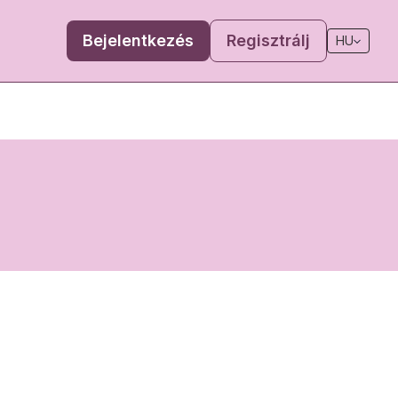
Bejelentkezés
Regisztrálj
HU