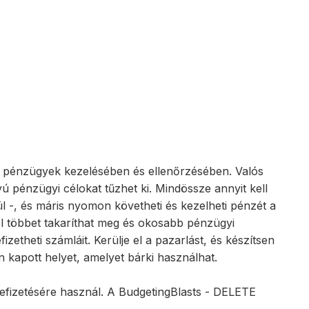
 a pénzügyek kezelésében és ellenőrzésében. Valós
vú pénzügyi célokat tűzhet ki. Mindössze annyit kell
l -, és máris nyomon követheti és kezelheti pénzét a
el többet takaríthat meg és okosabb pénzügyi
etheti számláit. Kerülje el a pazarlást, és készítsen
 kapott helyet, amelyet bárki használhat.
 befizetésére használ. A BudgetingBlasts - DELETE