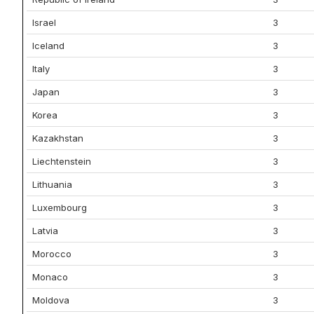
Israel
3
Iceland
3
Italy
3
Japan
3
Korea
3
Kazakhstan
3
Liechtenstein
3
Lithuania
3
Luxembourg
3
Latvia
3
Morocco
3
Monaco
3
Moldova
3