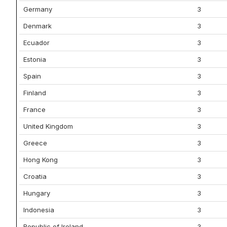
Germany
3
Denmark
3
Ecuador
3
Estonia
3
Spain
3
Finland
3
France
3
United Kingdom
3
Greece
3
Hong Kong
3
Croatia
3
Hungary
3
Indonesia
3
Republic of Ireland
3