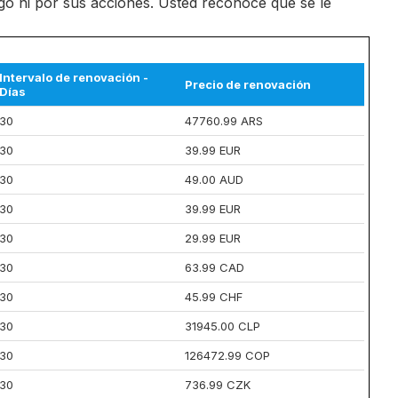
o ni por sus acciones. Usted reconoce que se le
Intervalo de renovación -
Precio de renovación
Días
30
47760.99 ARS
30
39.99 EUR
30
49.00 AUD
30
39.99 EUR
30
29.99 EUR
30
63.99 CAD
30
45.99 CHF
30
31945.00 CLP
30
126472.99 COP
30
736.99 CZK