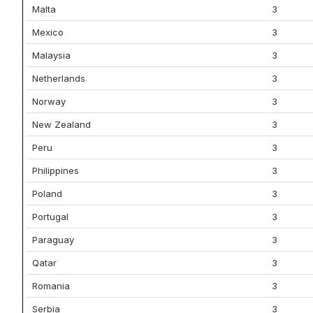
Malta
3
Mexico
3
Malaysia
3
Netherlands
3
Norway
3
New Zealand
3
Peru
3
Philippines
3
Poland
3
Portugal
3
Paraguay
3
Qatar
3
Romania
3
Serbia
3