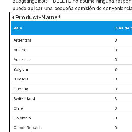
BudgetingBlasts - DELETE no asume ninguna responsa
puede aplicar una pequeña comisión de conveniencia d
*Product-Name*
País
Días de 
Argentina
3
Austria
3
Australia
3
Belgium
3
Bulgaria
3
Canada
3
Switzerland
3
Chile
3
Colombia
3
Czech Republic
3