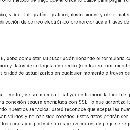
o u otro método de pago que el Usuario utilice para pagar s
io, video, fotografías, gráficos, ilustraciones y otros mater
dirección de correo electrónico proporcionada a través de
LETE, debe completar su suscripción llenando el formulari
ción y datos de su tarjeta de crédito (si adquiere una memb
ibilidad de actualizarlos en cualquier momento a través de 
se registre, en su moneda local y/o en la moneda local del
una conexión segura encriptada con SSL, lo que garantiza l
ando nuestros servicios, usted reconoce que acepta las nue
 son válidos y no han sido robados. Estos datos podrán ser
los pagos por parte de otros proveedores de pago se regir