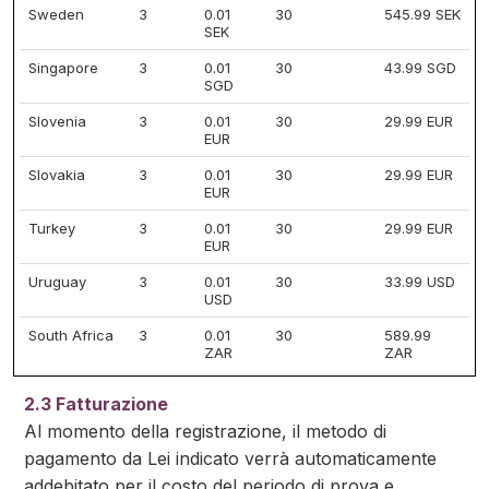
Sweden
3
0.01
30
545.99 SEK
SEK
Singapore
3
0.01
30
43.99 SGD
SGD
Slovenia
3
0.01
30
29.99 EUR
EUR
Slovakia
3
0.01
30
29.99 EUR
EUR
Turkey
3
0.01
30
29.99 EUR
EUR
Uruguay
3
0.01
30
33.99 USD
USD
South Africa
3
0.01
30
589.99
ZAR
ZAR
2.3 Fatturazione
Al momento della registrazione, il metodo di
pagamento da Lei indicato verrà automaticamente
addebitato per il costo del periodo di prova e