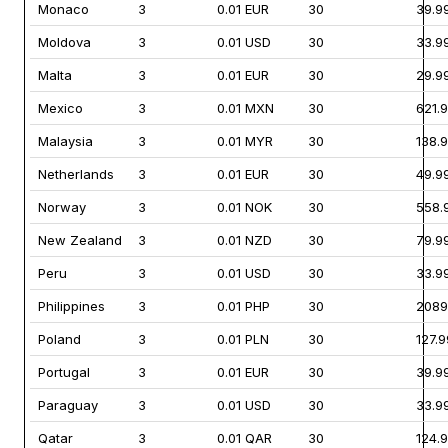
Monaco
3
0.01 EUR
30
39.9
Moldova
3
0.01 USD
30
33.9
Malta
3
0.01 EUR
30
29.9
Mexico
3
0.01 MXN
30
621.
Malaysia
3
0.01 MYR
30
138.
Netherlands
3
0.01 EUR
30
49.9
Norway
3
0.01 NOK
30
558.
New Zealand
3
0.01 NZD
30
79.9
Peru
3
0.01 USD
30
33.9
Philippines
3
0.01 PHP
30
2089
Poland
3
0.01 PLN
30
127.
Portugal
3
0.01 EUR
30
39.9
Paraguay
3
0.01 USD
30
33.9
Qatar
3
0.01 QAR
30
124.