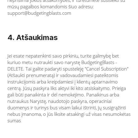
neprisiima jokios atsakomybės, ir turėtumėte susisiekti su
mūsų pagalbos komandomis šiuo adresu:
support@budgetingblasts.com
4. Atšaukimas
Jei esate nepatenkinti savo pirkiniu, turite galimybę bet
kuriuo metu nutraukti savo narystę BudgetingBlasts -
DELETE. Tai galite padaryti spustelėję "Cancel Subscription"
(Atšaukti prenumeratą) ir vadovaudamiesi pateiktomis
instrukcijomis arba kreipdamiesi į klientų aptarnavimo
centrą. Jūsų paskyra liks aktyvi iki kito atsiskaitymo. Prieiga
gali būti panaikinta ir dėl nemokėjimo. Panaikinus arba
nutraukus Narystę, naudotojo paskyra, operaciniai
duomenys ir turinys bus visam laikui ištrinti, jų susigrąžinti
nebus įmanoma, o jūs liksite atsakingi už visas nesumokėtas
sumas