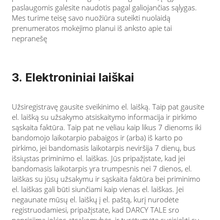
paslaugomis galėsite naudotis pagal galiojančias sąlygas.
Mes turime teisę savo nuožiūra suteikti nuolaidą
prenumeratos mokėjimo planui iš anksto apie tai
nepranešę
3. Elektroniniai laiškai
Užsiregistravę gausite sveikinimo el. laišką. Taip pat gausite
el. laišką su užsakymo atsiskaitymo informacija ir pirkimo
sąskaita faktūra. Taip pat ne vėliau kaip likus 7 dienoms iki
bandomojo laikotarpio pabaigos ir (arba) iš karto po
pirkimo, jei bandomasis laikotarpis neviršija 7 dienų, bus
išsiųstas priminimo el. laiškas. Jūs pripažįstate, kad jei
bandomasis laikotarpis yra trumpesnis nei 7 dienos, el.
laiškas su jūsų užsakymu ir sąskaita faktūra bei priminimo
el. laiškas gali būti siunčiami kaip vienas el. laiškas. Jei
negaunate mūsų el. laiškų į el. paštą, kurį nurodėte
registruodamiesi, pripažįstate, kad DARCY TALE sro