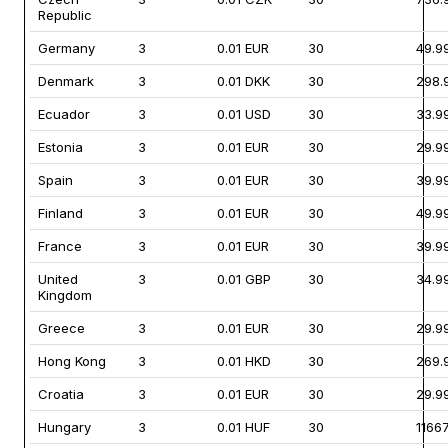
Republic
Germany
3
0.01 EUR
30
49.9
Denmark
3
0.01 DKK
30
298.
Ecuador
3
0.01 USD
30
33.9
Estonia
3
0.01 EUR
30
29.9
Spain
3
0.01 EUR
30
39.9
Finland
3
0.01 EUR
30
49.9
France
3
0.01 EUR
30
39.9
United
3
0.01 GBP
30
34.9
Kingdom
Greece
3
0.01 EUR
30
29.9
Hong Kong
3
0.01 HKD
30
269.
Croatia
3
0.01 EUR
30
29.9
Hungary
3
0.01 HUF
30
1166