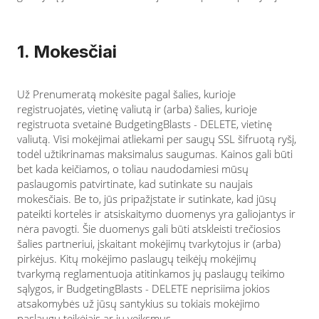
1. Mokesčiai
Už Prenumeratą mokėsite pagal šalies, kurioje
registruojatės, vietinę valiutą ir (arba) šalies, kurioje
registruota svetainė BudgetingBlasts - DELETE, vietinę
valiutą. Visi mokėjimai atliekami per saugų SSL šifruotą ryšį,
todėl užtikrinamas maksimalus saugumas. Kainos gali būti
bet kada keičiamos, o toliau naudodamiesi mūsų
paslaugomis patvirtinate, kad sutinkate su naujais
mokesčiais. Be to, jūs pripažįstate ir sutinkate, kad jūsų
pateikti kortelės ir atsiskaitymo duomenys yra galiojantys ir
nėra pavogti. Šie duomenys gali būti atskleisti trečiosios
šalies partneriui, įskaitant mokėjimų tvarkytojus ir (arba)
pirkėjus. Kitų mokėjimo paslaugų teikėjų mokėjimų
tvarkymą reglamentuoja atitinkamos jų paslaugų teikimo
sąlygos, ir BudgetingBlasts - DELETE neprisiima jokios
atsakomybės už jūsų santykius su tokiais mokėjimo
paslaugų teikėjais ar jų veiksmus.