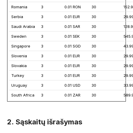
Romania
3
0.01 RON
30
152.
Serbia
3
0.01 EUR
30
29.9
Saudi Arabia
3
0.01 SAR
30
128.
Sweden
3
0.01 SEK
30
545.
Singapore
3
0.01 SGD
30
43.9
Slovenia
3
0.01 EUR
30
29.9
Slovakia
3
0.01 EUR
30
29.9
Turkey
3
0.01 EUR
30
29.9
Uruguay
3
0.01 USD
30
33.9
South Africa
3
0.01 ZAR
30
589.
2. Sąskaitų išrašymas