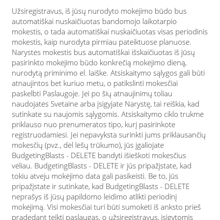
Užsiregistravus, iš jūsų nurodyto mokėjimo būdo bus
automatiškai nuskaičiuotas bandomojo laikotarpio
mokestis, o tada automatiškai nuskaičiuotas visas periodinis
mokestis, kaip nurodyta pirmiau pateiktuose planuose.
Narystės mokestis bus automatiškai išskaičiuotas iš jūsų
pasirinkto mokėjimo būdo konkrečią mokėjimo dieną,
nurodytą priminimo el. laiške. Atsiskaitymo sąlygos gali būti
atnaujintos bet kuriuo metu, o patikslinti mokesčiai
paskelbti Paslaugoje. Jei po šių atnaujinimų toliau
naudojatės Svetaine arba įsigyjate Narystę, tai reiškia, kad
sutinkate su naujomis sąlygomis. Atsiskaitymo ciklo trukmė
priklauso nuo prenumeratos tipo, kurį pasirinkote
registruodamiesi. Jei nepavyksta surinkti jums priklausančių
mokesčių (pvz., dėl lėšų trūkumo), jūs įgaliojate
BudgetingBlasts - DELETE bandyti išieškoti mokesčius
vėliau. BudgetingBlasts - DELETE ir jūs pripažįstate, kad
tokiu atveju mokėjimo data gali pasikeisti. Be to, jūs
pripažįstate ir sutinkate, kad BudgetingBlasts - DELETE
neprašys iš jūsų papildomo leidimo atlikti periodinį
mokėjimą. Visi mokesčiai turi būti sumokėti iš anksto prieš
pradedant teikti paslaugas, o užsiregistravus, įsigytomis