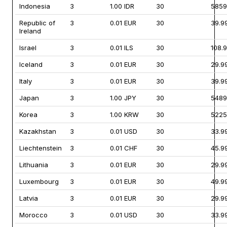
Indonesia
3
1.00 IDR
30
5859
Republic of
3
0.01 EUR
30
39.9
Ireland
Israel
3
0.01 ILS
30
108.9
Iceland
3
0.01 EUR
30
29.9
Italy
3
0.01 EUR
30
39.9
Japan
3
1.00 JPY
30
5489
Korea
3
1.00 KRW
30
5225
Kazakhstan
3
0.01 USD
30
33.9
Liechtenstein
3
0.01 CHF
30
45.9
Lithuania
3
0.01 EUR
30
29.9
Luxembourg
3
0.01 EUR
30
49.9
Latvia
3
0.01 EUR
30
29.9
Morocco
3
0.01 USD
30
33.9