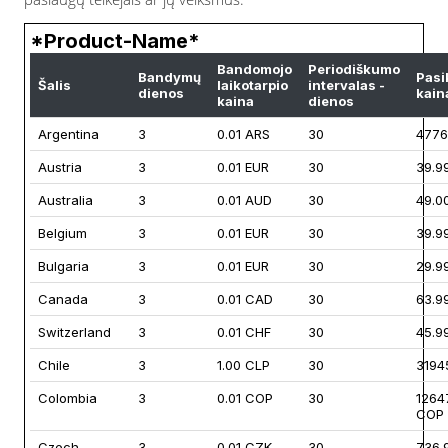
*Product-Name*
Bandomojo
Periodiškumo
Bandymų
Pasi
Šalis
laikotarpio
intervalas -
dienos
kain
kaina
dienos
Argentina
3
0.01 ARS
30
4776
Austria
3
0.01 EUR
30
39.9
Australia
3
0.01 AUD
30
49.0
Belgium
3
0.01 EUR
30
39.9
Bulgaria
3
0.01 EUR
30
29.9
Canada
3
0.01 CAD
30
63.9
Switzerland
3
0.01 CHF
30
45.9
Chile
3
1.00 CLP
30
3194
Colombia
3
0.01 COP
30
1264
COP
Czech
3
0.01 CZK
30
736.