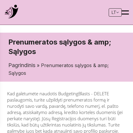
LT
Prenumeratos sąlygos & amp;
Sąlygos
Pagrindinis
» Prenumeratos sąlygos & amp;
Sąlygos
Kad galėtumėte naudotis BudgetingBlasts - DELETE
paslaugomis, turite užpildyti prenumeratos formą ir
nurodyti savo vardą, pavardę, telefono numerį, el. pašto
adresą, atsiskaitymo adresą, kredito kortelės duomenis (jei
perkate narystę). Jūsų Registracijos duomenys turi būti
tikslūs, kad būtų užtikrintas nuolatinis jų tikslumas. Turite
galimybę juos bet kada atnaujinti savo profilio paskyroje.