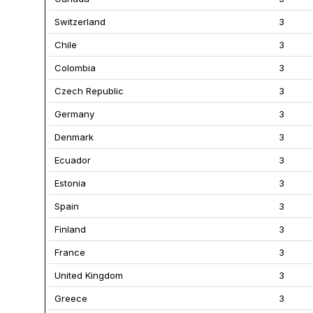
Switzerland
3
Chile
3
Colombia
3
Czech Republic
3
Germany
3
Denmark
3
Ecuador
3
Estonia
3
Spain
3
Finland
3
France
3
United Kingdom
3
Greece
3