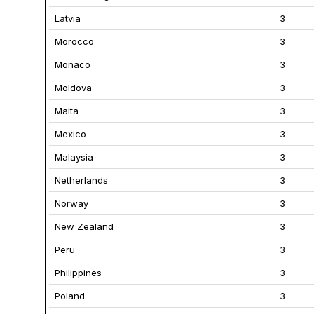
Latvia
3
Morocco
3
Monaco
3
Moldova
3
Malta
3
Mexico
3
Malaysia
3
Netherlands
3
Norway
3
New Zealand
3
Peru
3
Philippines
3
Poland
3