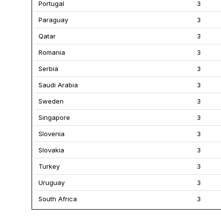
Portugal
3
Paraguay
3
Qatar
3
Romania
3
Serbia
3
Saudi Arabia
3
Sweden
3
Singapore
3
Slovenia
3
Slovakia
3
Turkey
3
Uruguay
3
South Africa
3