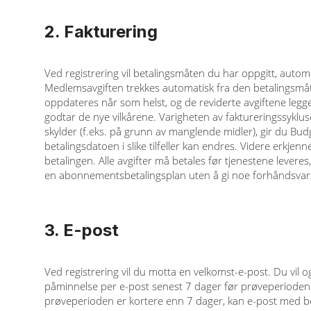
2. Fakturering
Ved registrering vil betalingsmåten du har oppgitt, autom
Medlemsavgiften trekkes automatisk fra den betalingsmåt
oppdateres når som helst, og de reviderte avgiftene legge
godtar de nye vilkårene. Varigheten av faktureringssykluse
skylder (f.eks. på grunn av manglende midler), gir du Bud
betalingsdatoen i slike tilfeller kan endres. Videre erkje
betalingen. Alle avgifter må betales før tjenestene leveres, o
en abonnementsbetalingsplan uten å gi noe forhåndsvar
3. E-post
Ved registrering vil du motta en velkomst-e-post. Du vil 
påminnelse per e-post senest 7 dager før prøveperioden u
prøveperioden er kortere enn 7 dager, kan e-post med bes