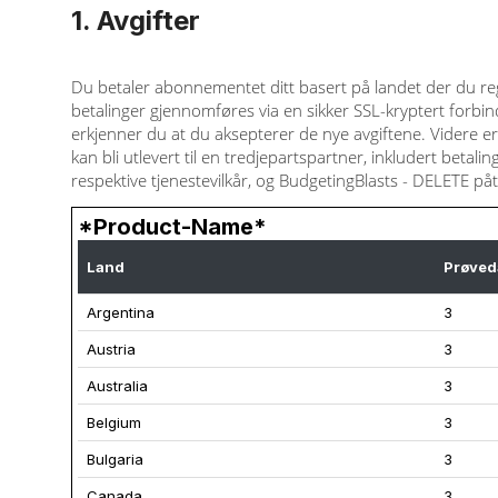
1. Avgifter
Du betaler abonnementet ditt basert på landet der du regis
betalinger gjennomføres via en sikker SSL-kryptert forbin
erkjenner du at du aksepterer de nye avgiftene. Videre er
kan bli utlevert til en tredjepartspartner, inkludert beta
respektive tjenestevilkår, og BudgetingBlasts - DELETE på
*Product-Name*
Land
Prøved
Argentina
3
Austria
3
Australia
3
Belgium
3
Bulgaria
3
Canada
3