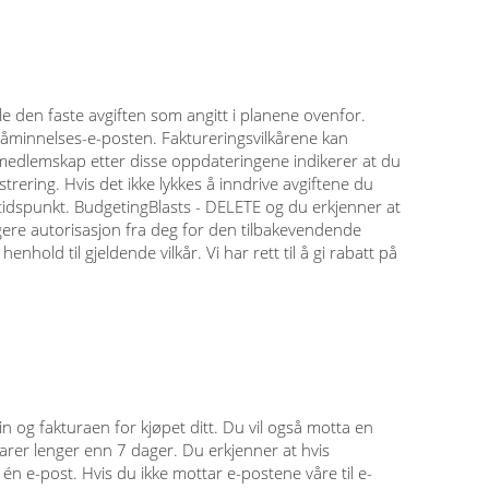
e den faste avgiften som angitt i planene ovenfor.
påminnelses-e-posten. Faktureringsvilkårene kan
t medlemskap etter disse oppdateringene indikerer at du
trering. Hvis det ikke lykkes å inndrive avgiftene du
e tidspunkt. BudgetingBlasts - DELETE og du erkjenner at
ligere autorisasjon fra deg for den tilbakevendende
henhold til gjeldende vilkår. Vi har rett til å gi rabatt på
n og fakturaen for kjøpet ditt. Du vil også motta en
arer lenger enn 7 dager. Du erkjenner at hvis
n e-post. Hvis du ikke mottar e-postene våre til e-