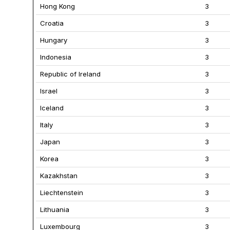
Hong Kong
3
Croatia
3
Hungary
3
Indonesia
3
Republic of Ireland
3
Israel
3
Iceland
3
Italy
3
Japan
3
Korea
3
Kazakhstan
3
Liechtenstein
3
Lithuania
3
Luxembourg
3