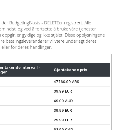
t der BudgetingBlasts - DELETEer registrert. Alle
m helst, og ved å fortsette å bruke våre tjenester
oppgir, er gyldige og ikke stjålet. Disse opplysningene
ndre betalingsleverandører vil være underlagt deres
eller for deres handlinger.
entakende intervall -
Gjentakende pris
ger
47760.99 ARS
39.99 EUR
49.00 AUD
39.99 EUR
29.99 EUR
63.99 CAD