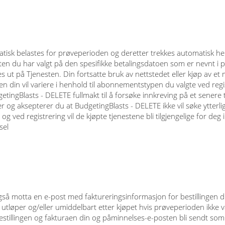
atisk belastes for prøveperioden og deretter trekkes automatisk hel
en du har valgt på den spesifikke betalingsdatoen som er nevnt i 
s ut på Tjenesten. Din fortsatte bruk av nettstedet eller kjøp av e
n din vil variere i henhold til abonnementstypen du valgte ved regis
getingBlasts - DELETE fullmakt til å forsøke innkreving på et sener
nner og aksepterer du at BudgetingBlasts - DELETE ikke vil søke ytter
g ved registrering vil de kjøpte tjenestene bli tilgjengelige for deg i 
sel
også motta en e-post med faktureringsinformasjon for bestillingen di
tløper og/eller umiddelbart etter kjøpet hvis prøveperioden ikke v
tillingen og fakturaen din og påminnelses-e-posten bli sendt som é