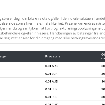
trerer deg i din lokale valuta og/eller i den lokale valutaen i lande
delse, noe som sikrer maksimal sikkerhet. Prisene kan endres når so
kjenner du og samtykker i at kort- og faktureringsopplysningene du 
lingsbehandlere og/eller innløsere. Håndteringen av betalinger fra a
tar seg intet ansvar for din omgang med slike betalingsleverandører 
Gj
ager
Prøvepris
da
0.01 ARS
30
0.01 EUR
30
0.01 AUD
30
0.01 EUR
30
0.01 EUR
30
0.01 CAD
30