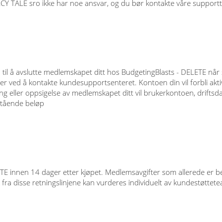
RCY TALE sro ikke har noe ansvar, og du bør kontakte våre suppor
til å avslutte medlemskapet ditt hos BudgetingBlasts - DELETE når 
 ved å kontakte kundesupportsenteret. Kontoen din vil forbli aktiv f
g eller oppsigelse av medlemskapet ditt vil brukerkontoen, driftsda
estående beløp
innen 14 dager etter kjøpet. Medlemsavgifter som allerede er betal
 fra disse retningslinjene kan vurderes individuelt av kundestøttet