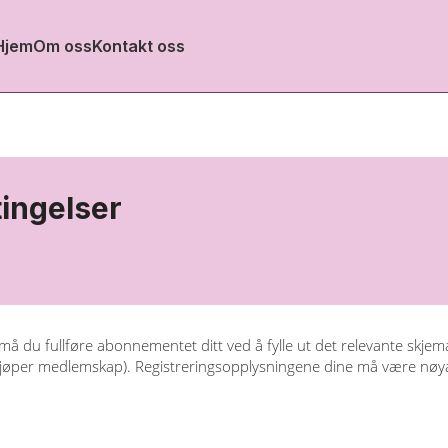
Hjem
Om oss
Kontakt oss
ingelser
må du fullføre abonnementet ditt ved å fylle ut det relevante skje
kjøper medlemskap). Registreringsopplysningene dine må være nøyakt