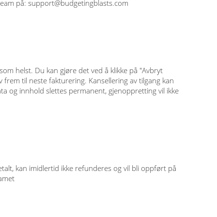
tteam på:
support@budgetingblasts.com
som helst. Du kan gjøre det ved å klikke på "Avbryt
rem til neste fakturering. Kansellering av tilgang kan
ta og innhold slettes permanent, gjenoppretting vil ikke
t, kan imidlertid ikke refunderes og vil bli oppført på
eamet