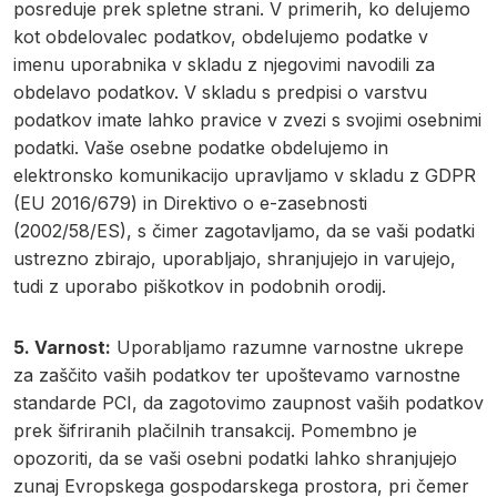
posreduje prek spletne strani. V primerih, ko delujemo
kot obdelovalec podatkov, obdelujemo podatke v
imenu uporabnika v skladu z njegovimi navodili za
obdelavo podatkov. V skladu s predpisi o varstvu
podatkov imate lahko pravice v zvezi s svojimi osebnimi
podatki. Vaše osebne podatke obdelujemo in
elektronsko komunikacijo upravljamo v skladu z GDPR
(EU 2016/679) in Direktivo o e-zasebnosti
(2002/58/ES), s čimer zagotavljamo, da se vaši podatki
ustrezno zbirajo, uporabljajo, shranjujejo in varujejo,
tudi z uporabo piškotkov in podobnih orodij.
5. Varnost:
Uporabljamo razumne varnostne ukrepe
za zaščito vaših podatkov ter upoštevamo varnostne
standarde PCI, da zagotovimo zaupnost vaših podatkov
prek šifriranih plačilnih transakcij. Pomembno je
opozoriti, da se vaši osebni podatki lahko shranjujejo
zunaj Evropskega gospodarskega prostora, pri čemer