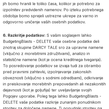
jih bomo hranili le toliko časa, kolikor je potrebno za
izpolnitev predvidenih namenov. Po izteku potrebnega
obdobja bomo sprejeli ustrezne ukrepe za varno in
odgovorno uničenje vaših osebnih podatkov.
6. Razkritje podatkov:
S vašim soglasjem lahko
BudgetingBlasts - DELETE vaše osebne podatke deli
znotraj skupine DARCY TALE sro za upravne namene
(vključno z morebitnimi združitvami), analizo in
statistične namene (kot je ocena kreditnega tveganja).
To posredovanje podatkov se izvaja tudi za obrambo
pred pravnimi zahtevki, izpolnjevanje zakonskih
obveznosti (vključno s sodnimi odredbami), odkrivanje
in preiskovanje morebitnih prepovedanih ali nezakonitih
dejavnosti (kot je goljufija) ter uveljavljanje svojih
Pogojev uporabe. Poleg tega lahko BudgetingBlasts -
DELETE vaše podatke razkrije zunanjim ponudnikom
storitev za določene namene. Ti ponudniki storitev na