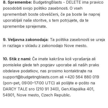
8. Spremembe:
BudgetingBlasts - DELETE ima pravico
posodobiti svojo politiko zasebnosti. O vseh
spremembah boste obveščeni, če pa boste še naprej
uporabljali naše storitve, s tem potrjujete, da te
spremembe sprejemate.
9. Veljavna zakonodaja:
Ta politika zasebnosti se ureja
in razlaga v skladu z zakonodajo Nove mesto.
10. Stik z nami:
Če imate kakršna koli vprašanja ali
pomisleke glede teh pogojev uporabe ali naših praks
obdelave podatkov, nas prosimo kontaktirajte na
support@budgetingblasts.com
ali +420 564 880 019
(pon–pet, 09:00–17:00 UTC) ali pošljite e-pošto na
DARCY TALE sro (210 91 340), Gen.Klapálka 401,
54901, Nove mesto, Czech Republic.