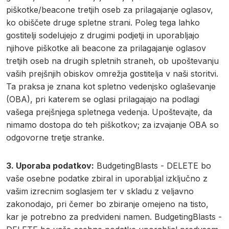
piškotke/beacone tretjih oseb za prilagajanje oglasov,
ko obiščete druge spletne strani. Poleg tega lahko
gostitelji sodelujejo z drugimi podjetji in uporabljajo
njihove piškotke ali beacone za prilagajanje oglasov
tretjih oseb na drugih spletnih straneh, ob upoštevanju
vaših prejšnjih obiskov omrežja gostitelja v naši storitvi.
Ta praksa je znana kot spletno vedenjsko oglaševanje
(OBA), pri katerem se oglasi prilagajajo na podlagi
vašega prejšnjega spletnega vedenja. Upoštevajte, da
nimamo dostopa do teh piškotkov; za izvajanje OBA so
odgovorne tretje stranke.
3. Uporaba podatkov:
BudgetingBlasts - DELETE bo
vaše osebne podatke zbiral in uporabljal izključno z
vašim izrecnim soglasjem ter v skladu z veljavno
zakonodajo, pri čemer bo zbiranje omejeno na tisto,
kar je potrebno za predvideni namen. BudgetingBlasts -