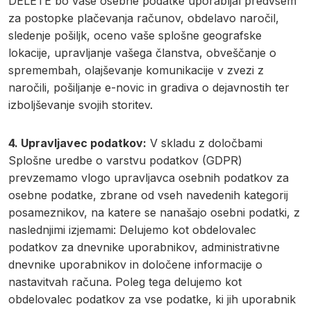
DELETE bo vaše osebne podatke uporabljal predvsem
za postopke plačevanja računov, obdelavo naročil,
sledenje pošiljk, oceno vaše splošne geografske
lokacije, upravljanje vašega članstva, obveščanje o
spremembah, olajševanje komunikacije v zvezi z
naročili, pošiljanje e-novic in gradiva o dejavnostih ter
izboljševanje svojih storitev.
4. Upravljavec podatkov:
V skladu z določbami
Splošne uredbe o varstvu podatkov (GDPR)
prevzemamo vlogo upravljavca osebnih podatkov za
osebne podatke, zbrane od vseh navedenih kategorij
posameznikov, na katere se nanašajo osebni podatki, z
naslednjimi izjemami: Delujemo kot obdelovalec
podatkov za dnevnike uporabnikov, administrativne
dnevnike uporabnikov in določene informacije o
nastavitvah računa. Poleg tega delujemo kot
obdelovalec podatkov za vse podatke, ki jih uporabnik