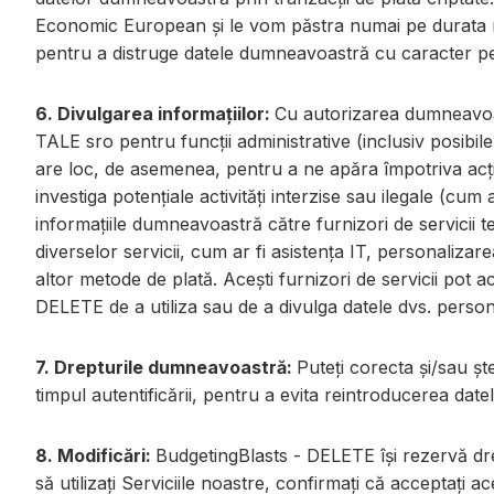
Economic European și le vom păstra numai pe durata n
pentru a distruge datele dumneavoastră cu caracter pe
6. Divulgarea informațiilor:
Cu autorizarea dumneavoa
TALE sro pentru funcții administrative (inclusiv posibile 
are loc, de asemenea, pentru a ne apăra împotriva acțiunil
investiga potențiale activități interzise sau ilegale (cu
informațiile dumneavoastră către furnizori de servicii t
diverselor servicii, cum ar fi asistența IT, personalizar
altor metode de plată. Acești furnizori de servicii pot 
DELETE de a utiliza sau de a divulga datele dvs. persona
7. Drepturile dumneavoastră:
Puteți corecta și/sau ș
timpul autentificării, pentru a evita reintroducerea datel
8. Modificări:
BudgetingBlasts - DELETE își rezervă dreptu
să utilizați Serviciile noastre, confirmați că acceptați ac