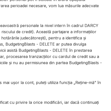
rarea perioadei necesare, vom lua măsurile adecvate
avoastră personale la nivel intern în cadrul DARCY
 riscului de credit). Această partajare a informațiilor
hotărârile judecătorești), pentru a identifica și
 plus, BudgetingBlasts - DELETE ar putea divulga
rvicii asistă BudgetingBlasts - DELETE în prestarea
ncar, procesarea tranzacțiilor cu cardul de credit sau a
iciile și nu au permisiunea din partea BudgetingBlasts -
mai ușor la cont, puteți utiliza funcția „Reține-mă” în
ficat cu privire la orice modificări, iar dacă continuați