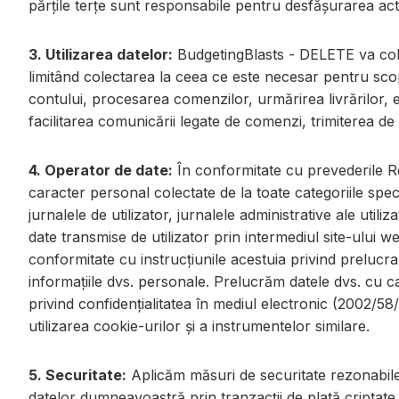
părțile terțe sunt responsabile pentru desfășurarea acti
3. Utilizarea datelor:
BudgetingBlasts - DELETE va colect
limitând colectarea la ceea ce este necesar pentru sco
contului, procesarea comenzilor, urmărirea livrărilor, 
facilitarea comunicării legate de comenzi, trimiterea de 
4. Operator de date:
În conformitate cu prevederile R
caracter personal colectate de la toate categoriile spe
jurnalele de utilizator, jurnalele administrative ale utili
date transmise de utilizator prin intermediul site-ului we
conformitate cu instrucțiunile acestuia privind prelucra
informațiile dvs. personale. Prelucrăm datele dvs. cu 
privind confidențialitatea în mediul electronic (2002/58
utilizarea cookie-urilor și a instrumentelor similare.
5. Securitate:
Aplicăm măsuri de securitate rezonabile 
datelor dumneavoastră prin tranzacții de plată criptate