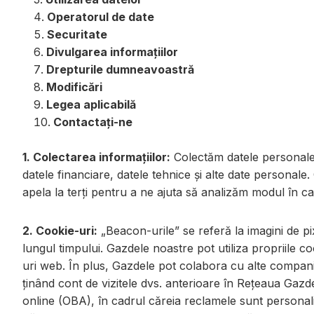
Operatorul de date
Securitate
Divulgarea informațiilor
Drepturile dumneavoastră
Modificări
Legea aplicabilă
Contactați-ne
1. Colectarea informațiilor:
Colectăm datele personale f
datele financiare, datele tehnice și alte date personal
apela la terți pentru a ne ajuta să analizăm modul în car
2. Cookie-uri:
„Beacon-urile” se referă la imagini de pix
lungul timpului. Gazdele noastre pot utiliza propriile c
uri web. În plus, Gazdele pot colabora cu alte companii
ținând cont de vizitele dvs. anterioare în Rețeaua Gaz
online (OBA), în cadrul căreia reclamele sunt personal