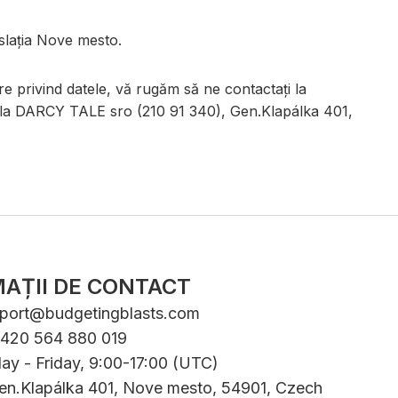
islația Nove mesto.
tre privind datele, vă rugăm să ne contactați la
l la DARCY TALE sro (210 91 340), Gen.Klapálka 401,
AȚII DE CONTACT
port@budgetingblasts.com
+420 564 880 019
ay - Friday, 9:00-17:00 (UTC)
Gen.Klapálka 401, Nove mesto, 54901, Czech