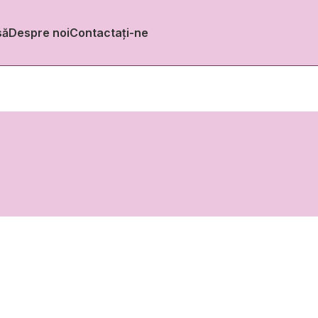
să
Despre noi
Contactați-ne