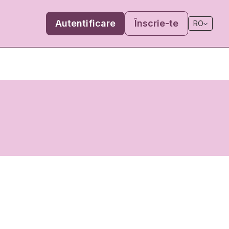
Autentificare
Înscrie-te
RO