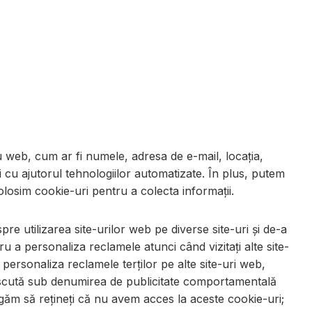
u web, cum ar fi numele, adresa de e-mail, locația,
 cu ajutorul tehnologiilor automatizate. În plus, putem
folosim cookie-uri pentru a colecta informații.
pre utilizarea site-urilor web pe diverse site-uri și de-a
u a personaliza reclamele atunci când vizitați alte site-
personaliza reclamele terților pe alte site-uri web,
noscută sub denumirea de publicitate comportamentală
găm să rețineți că nu avem acces la aceste cookie-uri;