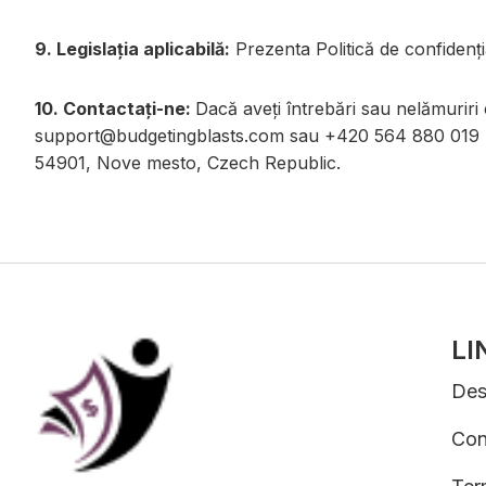
9. Legislația aplicabilă:
Prezenta Politică de confidenția
10. Contactați-ne:
Dacă aveți întrebări sau nelămuriri c
support@budgetingblasts.com
sau +420 564 880 019 (l
54901, Nove mesto, Czech Republic.
LI
Des
Con