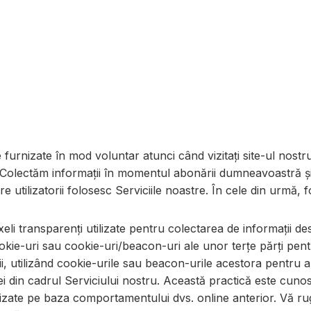
urnizate în mod voluntar atunci când vizitați site-ul nostr
e. Colectăm informații în momentul abonării dumneavoastră și
e utilizatorii folosesc Serviciile noastre. În cele din urmă, 
eli transparenți utilizate pentru colectarea de informații des
ookie-uri sau cookie-uri/beacon-uri ale unor terțe părți pentr
, utilizând cookie-urile sau beacon-urile acestora pentru a 
dei din cadrul Serviciului nostru. Această practică este cu
izate pe baza comportamentului dvs. online anterior. Vă ru