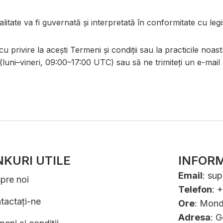
litate va fi guvernată și interpretată în conformitate cu leg
u privire la acești Termeni și condiții sau la practicile noas
uni–vineri, 09:00–17:00 UTC) sau să ne trimiteți un e-mai
NKURI UTILE
INFORM
Email
:
sup
pre noi
Telefon
: 
tactați-ne
Ore
: Mond
Adresa
: 