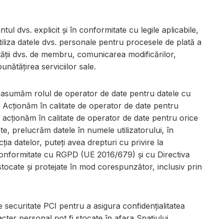
 dvs. explicit și în conformitate cu legile aplicabile,
iliza datele dvs. personale pentru procesele de plată a
ității dvs. de membru, comunicarea modificărilor,
unătățirea serviciilor sale.
 asumăm rolul de operator de date pentru datele cu
s: Acționăm în calitate de operator de date pentru
lus, acționăm în calitate de operator de date pentru orice
ate, prelucrăm datele în numele utilizatorului, în
ia datelor, puteți avea drepturi cu privire la
 conformitate cu RGPD (UE 2016/679) și cu Directiva
 stocate și protejate în mod corespunzător, inclusiv prin
 securitate PCI pentru a asigura confidențialitatea
cter personal pot fi stocate în afara Spațiului