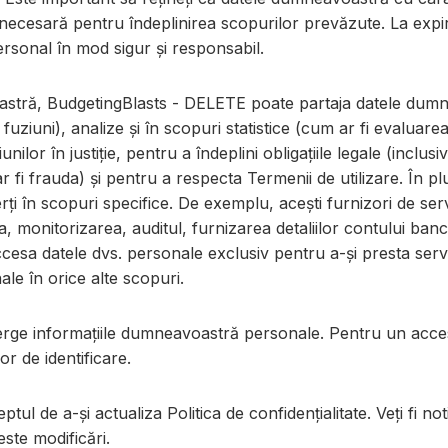
ecesară pentru îndeplinirea scopurilor prevăzute. La expi
rsonal în mod sigur și responsabil.
stră, BudgetingBlasts - DELETE poate partaja datele dumne
fuziuni), analize și în scopuri statistice (cum ar fi evaluarea
or în justiție, pentru a îndeplini obligațiile legale (inclusiv 
m ar fi frauda) și pentru a respecta Termenii de utilizare. În
erți în scopuri specifice. De exemplu, acești furnizori de se
ea, monitorizarea, auditul, furnizarea detaliilor contului ba
accesa datele dvs. personale exclusiv pentru a-și presta serv
le în orice alte scopuri.
terge informațiile dumneavoastră personale. Pentru un acces 
or de identificare.
l de a-și actualiza Politica de confidențialitate. Veți fi noti
este modificări.