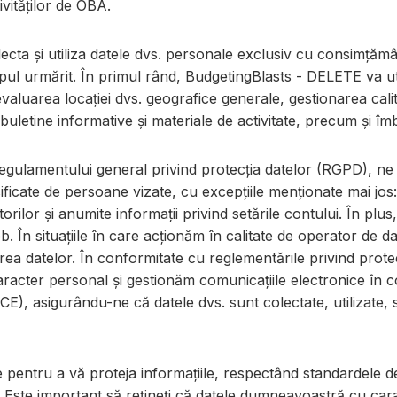
vităților de OBA.
a și utiliza datele dvs. personale exclusiv cu consimțământul
pul urmărit. În primul rând, BudgetingBlasts - DELETE va ut
evaluarea locației dvs. geografice generale, gestionarea cal
buletine informative și materiale de activitate, precum și îmb
egulamentului general privind protecția datelor (RGPD), ne
cificate de persoane vizate, cu excepțiile menționate mai jo
zatorilor și anumite informații privind setările contului. În p
b. În situațiile în care acționăm în calitate de operator de d
rea datelor. În conformitate cu reglementările privind protecț
caracter personal și gestionăm comunicațiile electronice în
/CE), asigurându-ne că datele dvs. sunt colectate, utilizate,
pentru a vă proteja informațiile, respectând standardele de
. Este important să rețineți că datele dumneavoastră cu cara