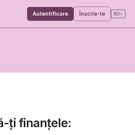
Autentificare
Înscrie-te
RO
ți finanțele: