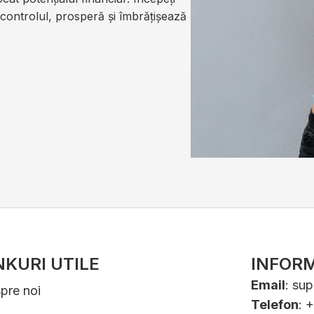
a controlul, prosperă și îmbrățișează
NKURI UTILE
INFORM
Email
:
sup
pre noi
Telefon
: 