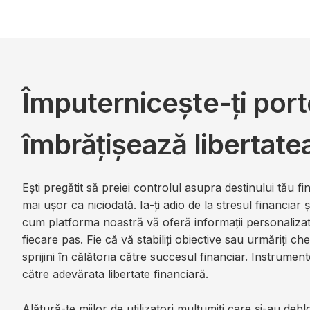
Împuternicește-ți porto
îmbrățișează libertate
Ești pregătit să preiei controlul asupra destinului tău 
mai ușor ca niciodată. Ia-ți adio de la stresul financiar 
cum platforma noastră vă oferă informații personalizate
fiecare pas. Fie că vă stabiliți obiective sau urmăriți che
sprijini în călătoria către succesul financiar. Instrume
către adevărata libertate financiară.
Alătură-te miilor de utilizatori mulțumiți care și-au debl