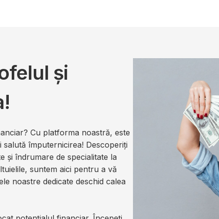
felul și
a!
financiar? Cu platforma noastră, este
și salută împuternicirea! Descoperiți
 și îndrumare de specialitate la
ltuielile, suntem aici pentru a vă
ntele noastre dedicate deschid calea
ocat potențialul financiar. Începeți