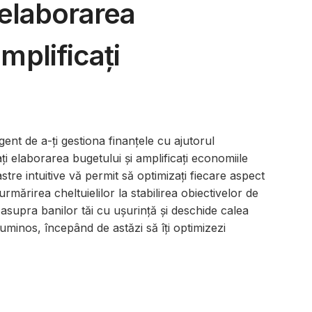
 elaborarea
mplificați
nt de a-ți gestiona finanțele cu ajutorul
ți elaborarea bugetului și amplificați economiile
stre intuitive vă permit să optimizați fiecare aspect
a urmărirea cheltuielilor la stabilirea obiectivelor de
asupra banilor tăi cu ușurință și deschide calea
luminos, începând de astăzi să îți optimizezi