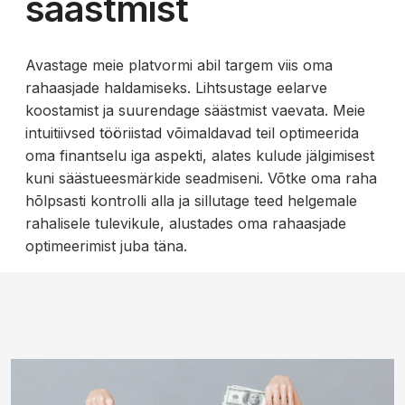
säästmist
Avastage meie platvormi abil targem viis oma
rahaasjade haldamiseks. Lihtsustage eelarve
koostamist ja suurendage säästmist vaevata. Meie
intuitiivsed tööriistad võimaldavad teil optimeerida
oma finantselu iga aspekti, alates kulude jälgimisest
kuni säästueesmärkide seadmiseni. Võtke oma raha
hõlpsasti kontrolli alla ja sillutage teed helgemale
rahalisele tulevikule, alustades oma rahaasjade
optimeerimist juba täna.