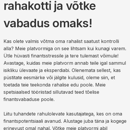
rahakotti ja võtke
vabadus omaks!
Kas olete valmis võtma oma rahalist saatust kontrolli
alla? Meie platvormiga on see lihtsam kui kunagi varem.
Ütle hüvasti finantsstressile ja tere tulemast võimule!
Avastage, kuidas meie platvorm annab teile igal sammul
isikliku ülevaate ja eksperdiabi. Olenemata sellest, kas
püstitate eesmärke või jälgite kulusid, oleme siin, et
toetada teie teekonda rahalise edu poole. Meie
spetsiaalsed tööriistad sillutavad teed tõelise
finantsvabaduse poole.
Liitu tuhandete rahulolevate kasutajatega, kes on oma
finantspotentsiaali avanud. Alustage juba täna ja kogege
erinevust omal nahal. Võtke meie platvormi abil