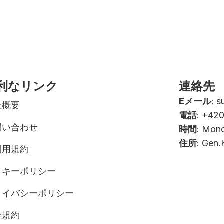
利なリンク
連絡先
Eメール
:
s
社概要
電話
: +42
問い合わせ
時間
: Mond
住所
: Gen.
利用規約
ッキーポリシー
ライバシーポリシー
読規約