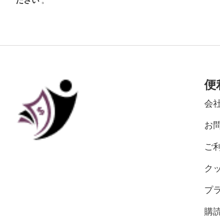
ださい
。
便
会
お
ご
ク
プ
購