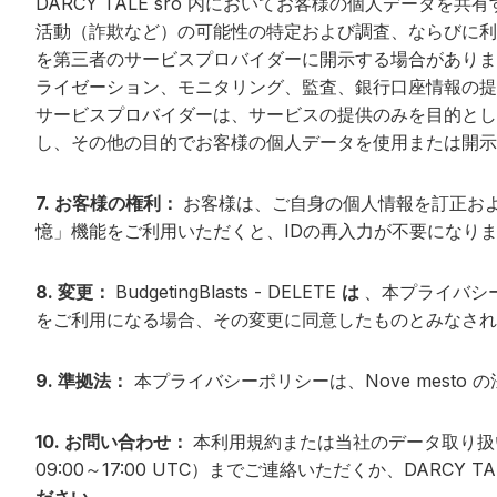
DARCY TALE sro 内においてお客様の個人デー
活動（詐欺など）の可能性の特定および調査、ならびに利用規約
を第三者のサービスプロバイダーに開示する場合があります。 例
ライゼーション、モニタリング、監査、銀行口座情報の提
サービスプロバイダーは、サービスの提供のみを目的としてお客様
し、その他の目的でお客様の個人データを使用または開示
7. お客様の権利：
お客様は、ご自身の個人情報を訂正お
憶」機能をご利用いただくと、IDの再入力が不要になり
8. 変更：
BudgetingBlasts - DELETE
は
、本プライバシ
をご利用になる場合、その変更に同意したものとみなされ
9. 準拠法：
本プライバシーポリシーは、Nove mest
10. お問い合わせ：
本利用規約または当社のデータ取り扱
09:00～17:00 UTC）までご連絡いただくか、DARCY TALE sro