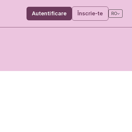
Autentificare
Înscrie-te
RO