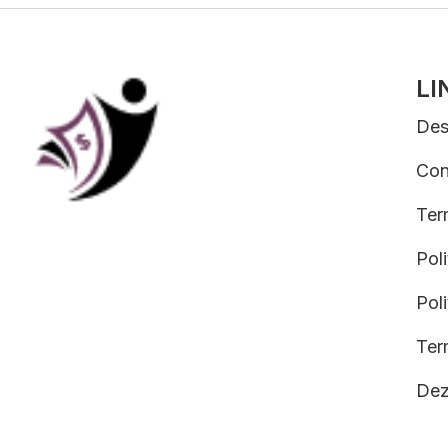
LI
Des
Con
Term
Poli
Poli
Ter
Dez