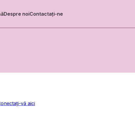
să
Despre noi
Contactați-ne
onectați-vă aici