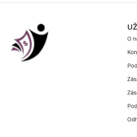
UŽ
O n
Kon
Pod
Zás
Zás
Pod
Odh