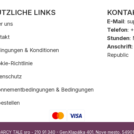
TZLICHE LINKS
KONTA
E-Mail
:
su
r uns
Telefon
: 
takt
Stunden
:
Anschrift
ingungen & Konditionen
Republic
kie-Richtlinie
enschutz
nnementbedingungen & Bedingungen
estellen
CY TALE sro - 210 91 340 - Gen.Klapálka 401, Nove mesto, 54901, 