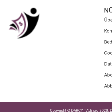
NÜ
Übe
Kon
Bed
Coo
Dat
Abo
Abb
Copyright © DARCY TALE sro 2026, DAR