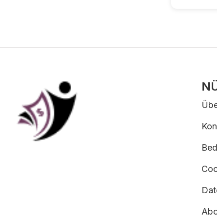
NÜ
Übe
Kon
Bed
Coo
Dat
Abo