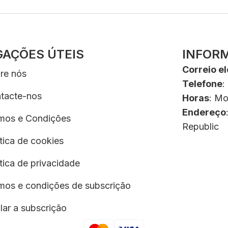
GAÇÕES ÚTEIS
INFOR
Correio el
re nós
Telefone
:
tacte-nos
Horas
: Mo
Endereço
mos e Condições
Republic
ítica de cookies
ítica de privacidade
mos e condições de subscrição
lar a subscrição