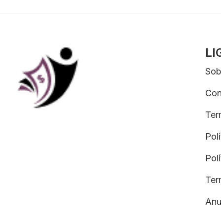
LI
Sob
Con
Ter
Pol
Pol
Ter
Anu