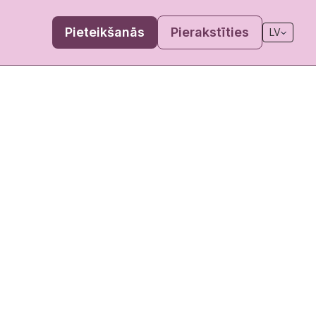
Pieteikšanās
Pierakstīties
LV