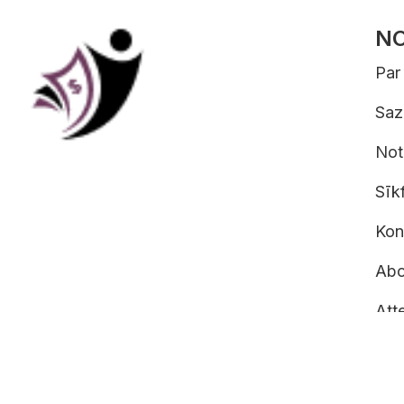
NO
Par
Saz
Not
Sīkf
Konf
Abo
Atte
Copyright © DARCY TALE sro 2026, DAR