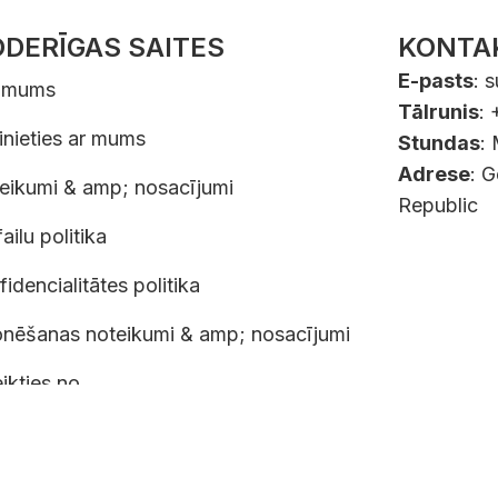
DERĪGAS SAITES
KONTA
E-pasts
:
s
 mums
Tālrunis
:
inieties ar mums
Stundas
:
Adrese
: 
eikumi & amp; nosacījumi
Republic
ailu politika
idencialitātes politika
nēšanas noteikumi & amp; nosacījumi
ikties no
CY TALE sro - 210 91 340 - Gen.Klapálka 401, Nove mesto, 54901, 