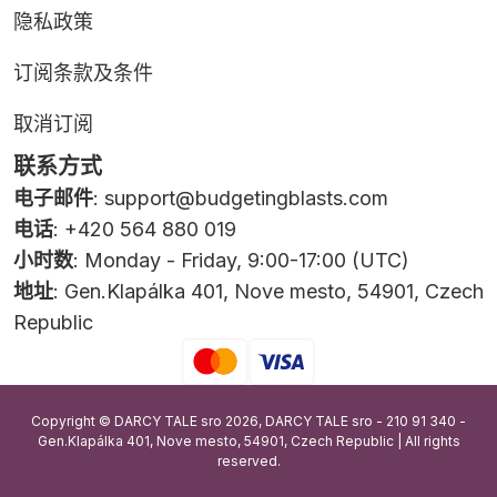
隐私政策
订阅条款及条件
取消订阅
联系方式
电子邮件
:
support@budgetingblasts.com
电话
: +420 564 880 019
小时数
: Monday - Friday, 9:00-17:00 (UTC)
地址
: Gen.Klapálka 401, Nove mesto, 54901, Czech
Republic
Copyright © DARCY TALE sro 2026, DARCY TALE sro - 210 91 340 -
Gen.Klapálka 401, Nove mesto, 54901, Czech Republic | All rights
reserved.